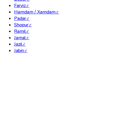
Farviz
♂
Hamdam / Xamdam
♂
Padar
♂
Shopur
♂
Ramil
♂
Jamal
♂
Jazil
♂
Jabin
♂