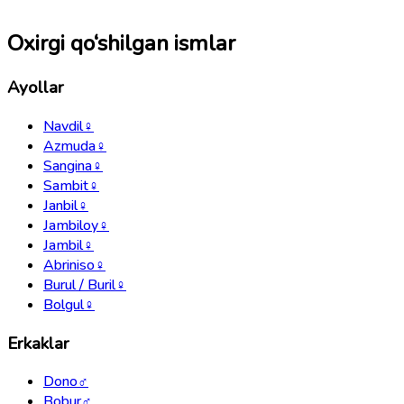
Oxirgi qo‘shilgan ismlar
Ayollar
Navdil
♀
Azmuda
♀
Sangina
♀
Sambit
♀
Janbil
♀
Jambiloy
♀
Jambil
♀
Abriniso
♀
Burul / Buril
♀
Bolgul
♀
Erkaklar
Dono
♂
Bobur
♂