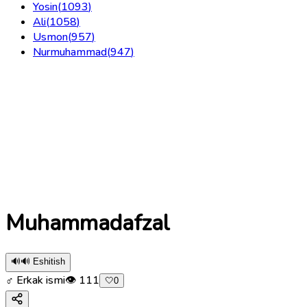
Yosin
(
1093
)
Ali
(
1058
)
Usmon
(
957
)
Nurmuhammad
(
947
)
Muhammadafzal
🔊
🔊 Eshitish
♂ Erkak ismi
👁
111
🤍
0