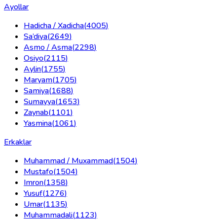
Ayollar
Hadicha / Xadicha
(
4005
)
Sa’diya
(
2649
)
Asmo / Asma
(
2298
)
Osiyo
(
2115
)
Aylin
(
1755
)
Maryam
(
1705
)
Samiya
(
1688
)
Sumayya
(
1653
)
Zaynab
(
1101
)
Yasmina
(
1061
)
Erkaklar
Muhammad / Muxammad
(
1504
)
Mustafo
(
1504
)
Imron
(
1358
)
Yusuf
(
1276
)
Umar
(
1135
)
Muhammadali
(
1123
)