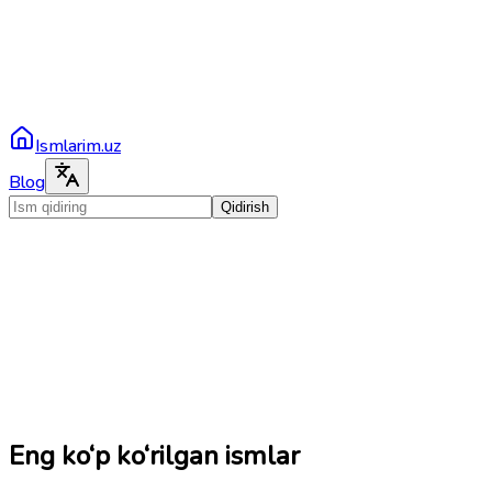
Ismlarim.uz
Blog
Qidirish
Eng ko‘p ko‘rilgan ismlar