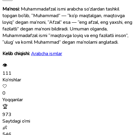
Ma’nosi:
Muhammadafzal ismi arabcha so‘zlardan tashkil
topgan bo‘lib, “Muhammad” — “ko‘p maqtalgan, maqtovga
loyiq” degan ma’noni, “Afzal” esa — “eng afzal, eng yaxshi, eng
fazilatli” degan ma’noni bildiradi. Umuman olganda,
Muhammadafzal ismi “maqtovga loyiq va eng fazilatli inson”,
“ulug‘ va komil Muhammad” degan ma’nolarni anglatadi.
Kelib chiqishi:
Arabcha ismlar
👁
111
Ko‘rishlar
🤍
0
Yoqqanlar
🏆
973
Saytdagi o‘rni
👶
546