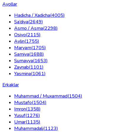
Ayollar
Hadicha / Xadicha
(
4005
)
Sa’diya
(
2649
)
Asmo / Asma
(
2298
)
Osiyo
(
2115
)
Aylin
(
1755
)
Maryam
(
1705
)
Samiya
(
1688
)
Sumayya
(
1653
)
Zaynab
(
1101
)
Yasmina
(
1061
)
Erkaklar
Muhammad / Muxammad
(
1504
)
Mustafo
(
1504
)
Imron
(
1358
)
Yusuf
(
1276
)
Umar
(
1135
)
Muhammadali
(
1123
)