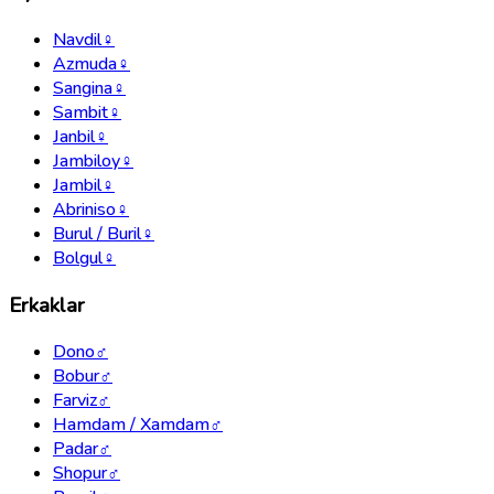
Navdil
♀
Azmuda
♀
Sangina
♀
Sambit
♀
Janbil
♀
Jambiloy
♀
Jambil
♀
Abriniso
♀
Burul / Buril
♀
Bolgul
♀
Erkaklar
Dono
♂
Bobur
♂
Farviz
♂
Hamdam / Xamdam
♂
Padar
♂
Shopur
♂