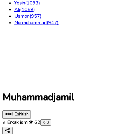
Yosin
(
1093
)
Ali
(
1058
)
Usmon
(
957
)
Nurmuhammad
(
947
)
Muhammadjamil
🔊
🔊 Eshitish
♂ Erkak ismi
👁
62
🤍
0