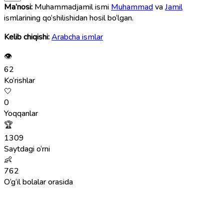
Ma’nosi:
Muhammadjamil ismi
Muhammad
va
Jamil
ismlarining qo‘shilishidan hosil bo‘lgan.
Kelib chiqishi:
Arabcha ismlar
👁
62
Ko‘rishlar
🤍
0
Yoqqanlar
🏆
1309
Saytdagi o‘rni
👶
762
O‘g‘il bolalar orasida