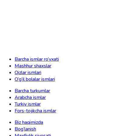
Barcha ismlar ro‘yxati
Mashhur shaxslar
Qizlar ismlari
O‘g‘il bolalar ismlari
Barcha turkumlar
Arabcha ismlar
Turkiy ismlar
Fors-tojikcha ismlar
Biz haqimizda
Bog‘lanish
Maxfiylik siyosati