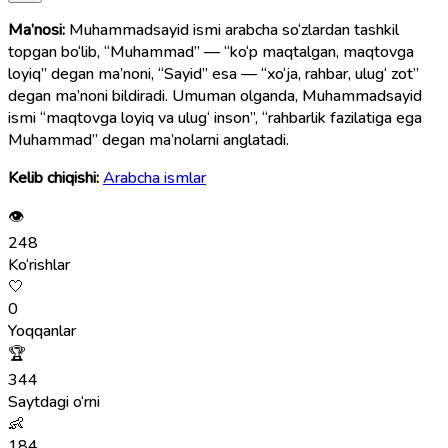
Ma’nosi:
Muhammadsayid ismi arabcha so‘zlardan tashkil
topgan bo‘lib, “Muhammad” — “ko‘p maqtalgan, maqtovga
loyiq” degan ma’noni, “Sayid” esa — “xo‘ja, rahbar, ulug‘ zot”
degan ma’noni bildiradi. Umuman olganda, Muhammadsayid
ismi “maqtovga loyiq va ulug‘ inson”, “rahbarlik fazilatiga ega
Muhammad” degan ma’nolarni anglatadi.
Kelib chiqishi:
Arabcha ismlar
👁
248
Ko‘rishlar
🤍
0
Yoqqanlar
🏆
344
Saytdagi o‘rni
👶
184