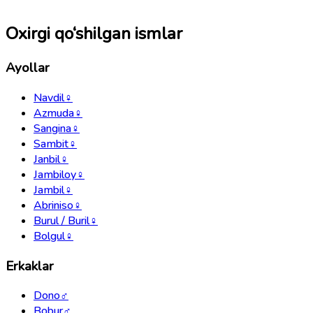
Oxirgi qo‘shilgan ismlar
Ayollar
Navdil
♀
Azmuda
♀
Sangina
♀
Sambit
♀
Janbil
♀
Jambiloy
♀
Jambil
♀
Abriniso
♀
Burul / Buril
♀
Bolgul
♀
Erkaklar
Dono
♂
Bobur
♂