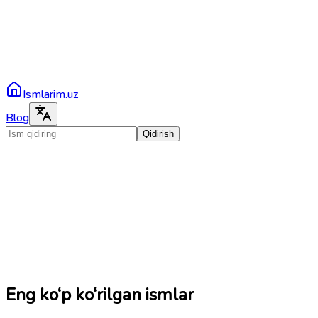
Ismlarim.uz
Blog
Qidirish
Eng ko‘p ko‘rilgan ismlar