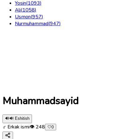
Yosin
(
1093
)
Ali
(
1058
)
Usmon
(
957
)
Nurmuhammad
(
947
)
Muhammadsayid
🔊
🔊 Eshitish
♂ Erkak ismi
👁
248
🤍
0