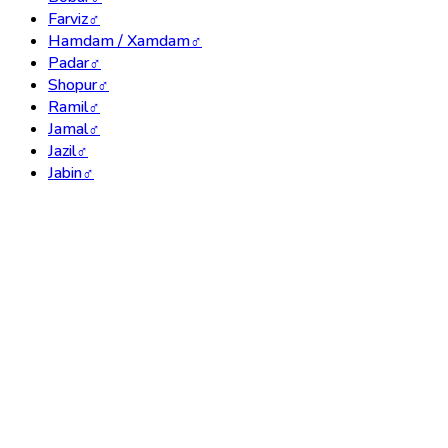
Farviz
♂
Hamdam / Xamdam
♂
Padar
♂
Shopur
♂
Ramil
♂
Jamal
♂
Jazil
♂
Jabin
♂