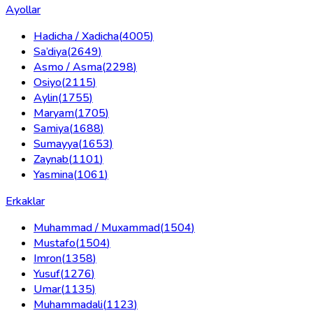
Ayollar
Hadicha / Xadicha
(
4005
)
Sa’diya
(
2649
)
Asmo / Asma
(
2298
)
Osiyo
(
2115
)
Aylin
(
1755
)
Maryam
(
1705
)
Samiya
(
1688
)
Sumayya
(
1653
)
Zaynab
(
1101
)
Yasmina
(
1061
)
Erkaklar
Muhammad / Muxammad
(
1504
)
Mustafo
(
1504
)
Imron
(
1358
)
Yusuf
(
1276
)
Umar
(
1135
)
Muhammadali
(
1123
)