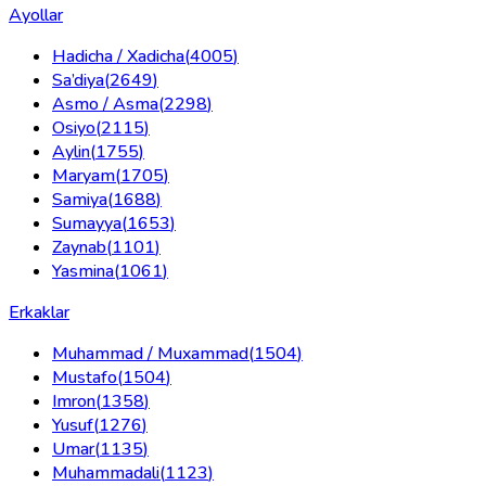
Ayollar
Hadicha / Xadicha
(
4005
)
Sa’diya
(
2649
)
Asmo / Asma
(
2298
)
Osiyo
(
2115
)
Aylin
(
1755
)
Maryam
(
1705
)
Samiya
(
1688
)
Sumayya
(
1653
)
Zaynab
(
1101
)
Yasmina
(
1061
)
Erkaklar
Muhammad / Muxammad
(
1504
)
Mustafo
(
1504
)
Imron
(
1358
)
Yusuf
(
1276
)
Umar
(
1135
)
Muhammadali
(
1123
)