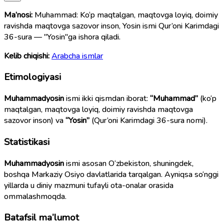
Ma’nosi:
Muhammad: Ko‘p maqtalgan, maqtovga loyiq, doimiy
ravishda maqtovga sazovor inson, Yosin ismi Qur’oni Karimdagi
36-sura — "Yosin"ga ishora qiladi.
Kelib chiqishi:
Arabcha ismlar
Etimologiyasi
Muhammadyosin
ismi ikki qismdan iborat:
“Muhammad”
(ko‘p
maqtalgan, maqtovga loyiq, doimiy ravishda maqtovga
sazovor inson) va
“Yosin”
(Qur’oni Karimdagi 36-sura nomi).
Statistikasi
Muhammadyosin
ismi asosan O‘zbekiston, shuningdek,
boshqa Markaziy Osiyo davlatlarida tarqalgan. Ayniqsa so‘nggi
yillarda u diniy mazmuni tufayli ota-onalar orasida
ommalashmoqda.
Batafsil ma’lumot