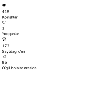
👁
415
Ko‘rishlar
🤍
1
Yoqqanlar
🏆
173
Saytdagi o‘rni
👶
85
O‘g‘il bolalar orasida