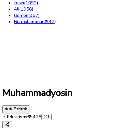
Yosin
(
1093
)
Ali
(
1058
)
Usmon
(
957
)
Nurmuhammad
(
947
)
Muhammadyosin
🔊
🔊 Eshitish
♂ Erkak ismi
👁
415
🤍
1