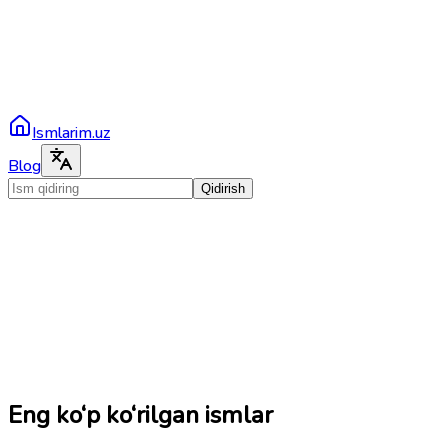
Ismlarim.uz
Blog
Qidirish
Eng ko‘p ko‘rilgan ismlar