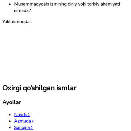
Muhammadyosin ismining diniy yoki tarixiy ahamiyati
nimada?
Yuklanmoqda...
Oxirgi qo‘shilgan ismlar
Ayollar
Navdil
♀
Azmuda
♀
Sangina
♀