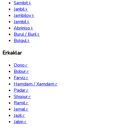
Sambit
♀
Janbil
♀
Jambiloy
♀
Jambil
♀
Abriniso
♀
Burul / Buril
♀
Bolgul
♀
Erkaklar
Dono
♂
Bobur
♂
Farviz
♂
Hamdam / Xamdam
♂
Padar
♂
Shopur
♂
Ramil
♂
Jamal
♂
Jazil
♂
Jabin
♂