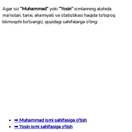
Agar siz
“Muhammad”
yoki
“Yosin”
ismlarining alohida
ma’nolari, tarixi, ahamiyati va statistikasi haqida to‘liqroq
bilmoqchi bo‘lsangiz, quyidagi sahifalarga o‘ting:
➡ Muhammad ismi sahifasiga o‘tish
➡ Yosin ismi sahifasiga o‘tish