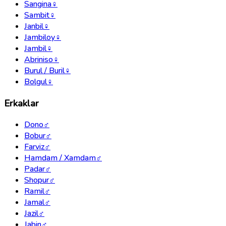
Sangina
♀
Sambit
♀
Janbil
♀
Jambiloy
♀
Jambil
♀
Abriniso
♀
Burul / Buril
♀
Bolgul
♀
Erkaklar
Dono
♂
Bobur
♂
Farviz
♂
Hamdam / Xamdam
♂
Padar
♂
Shopur
♂
Ramil
♂
Jamal
♂
Jazil
♂
Jabin
♂