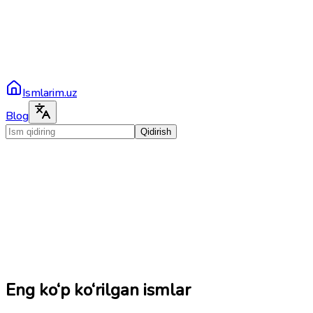
Ismlarim.uz
Blog
Qidirish
Eng ko‘p ko‘rilgan ismlar