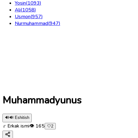
Yosin
(
1093
)
Ali
(
1058
)
Usmon
(
957
)
Nurmuhammad
(
947
)
Muhammadyunus
🔊
🔊 Eshitish
♂ Erkak ismi
👁
165
🤍
2