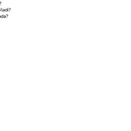
?
‘ladi?
ada?