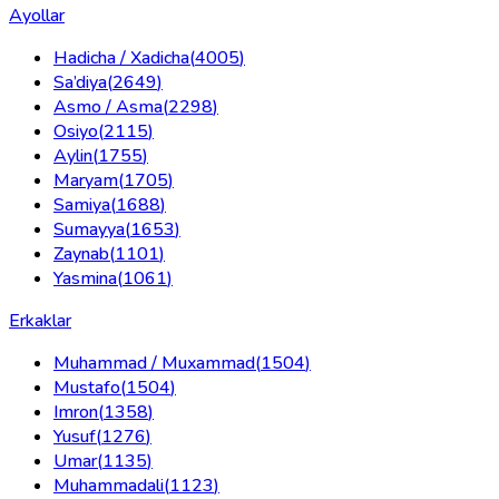
Ayollar
Hadicha / Xadicha
(
4005
)
Sa’diya
(
2649
)
Asmo / Asma
(
2298
)
Osiyo
(
2115
)
Aylin
(
1755
)
Maryam
(
1705
)
Samiya
(
1688
)
Sumayya
(
1653
)
Zaynab
(
1101
)
Yasmina
(
1061
)
Erkaklar
Muhammad / Muxammad
(
1504
)
Mustafo
(
1504
)
Imron
(
1358
)
Yusuf
(
1276
)
Umar
(
1135
)
Muhammadali
(
1123
)