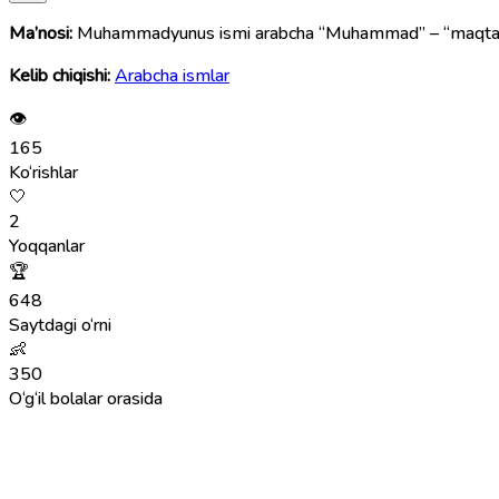
Ma’nosi:
Muhammadyunus ismi arabcha “Muhammad” – “maqtalgan, 
Kelib chiqishi:
Arabcha ismlar
👁
165
Ko‘rishlar
🤍
2
Yoqqanlar
🏆
648
Saytdagi o‘rni
👶
350
O‘g‘il bolalar orasida