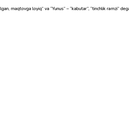
maqtovga loyiq” va “Yunus” – “kabutar”, “tinchlik ramzi” degan 