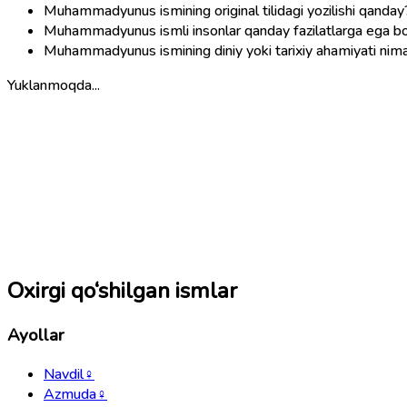
Muhammadyunus ismining original tilidagi yozilishi qanday
Muhammadyunus ismli insonlar qanday fazilatlarga ega bo
Muhammadyunus ismining diniy yoki tarixiy ahamiyati nim
Yuklanmoqda...
Oxirgi qo‘shilgan ismlar
Ayollar
Navdil
♀
Azmuda
♀