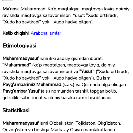
Ma’nosi:
Muhammad: Ko‘p maqtalgan, maqtovga loyiq, doimiy
ravishda maqtovga sazovor inson, Yusuf: “Xudo orttiradi”,
“Xudo ko‘paytiradi” yoki “Xudo hadya qilgan”.
Kelib chiqishi:
Arabcha ismlar
Etimologiyasi
Muhammadyusuf
ismi ikki asosiy qismdan iborat:
“Muhammad”
(ko‘p maqtalgan, maqtovga loyiq, doimiy
ravishda maqtovga sazovor inson) va
“Yusuf”
(“Xudo orttiradi”,
“Xudo ko‘paytiradi” yoki “Xudo hadya qilgan”). Bu ism
Payg‘ambarimiz Muhammad
(s.a.v.) va Qur’onda tilga olingan
Payg‘ambar Yusuf
(a.s.) nomlaridan tashkil topgan bo‘lib,
go‘zallik, sabr-toqat va ilohiy baraka ramzi hisoblanadi.
Statistikasi
Muhammadyusuf
ismi O‘zbekiston, Tojikiston, Qirg‘iziston,
Qozog‘iston va boshqa Markaziy Osiyo mamlakatlarida