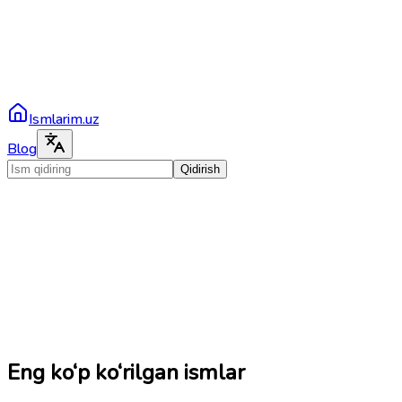
Ismlarim.uz
Blog
Qidirish
Eng ko‘p ko‘rilgan ismlar