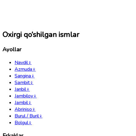
Oxirgi qo‘shilgan ismlar
Ayollar
Navdil
♀
Azmuda
♀
Sangina
♀
Sambit
♀
Janbil
♀
Jambiloy
♀
Jambil
♀
Abriniso
♀
Burul / Buril
♀
Bolgul
♀
Erkaklar