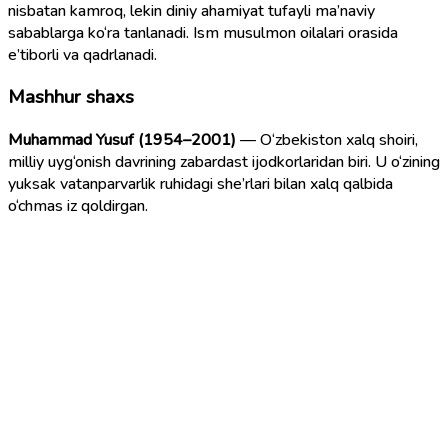
nisbatan kamroq, lekin diniy ahamiyat tufayli ma’naviy
sabablarga ko‘ra tanlanadi. Ism musulmon oilalari orasida
e’tiborli va qadrlanadi.
Mashhur shaxs
Muhammad Yusuf (1954–2001)
— O‘zbekiston xalq shoiri,
milliy uyg‘onish davrining zabardast ijodkorlaridan biri. U o‘zining
yuksak vatanparvarlik ruhidagi she’rlari bilan xalq qalbida
o‘chmas iz qoldirgan.