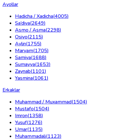
Ayollar
Hadicha / Xadicha
(
4005
)
Sa’diya
(
2649
)
Asmo / Asma
(
2298
)
Osiyo
(
2115
)
Aylin
(
1755
)
Maryam
(
1705
)
Samiya
(
1688
)
Sumayya
(
1653
)
Zaynab
(
1101
)
Yasmina
(
1061
)
Erkaklar
Muhammad / Muxammad
(
1504
)
Mustafo
(
1504
)
Imron
(
1358
)
Yusuf
(
1276
)
Umar
(
1135
)
Muhammadali
(
1123
)