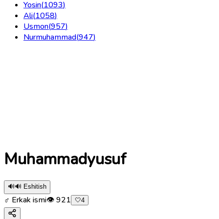
Yosin
(
1093
)
Ali
(
1058
)
Usmon
(
957
)
Nurmuhammad
(
947
)
Muhammadyusuf
🔊
🔊 Eshitish
♂ Erkak ismi
👁
921
🤍
4