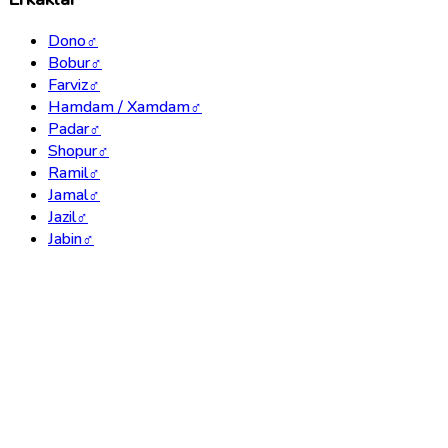
Dono
♂
Bobur
♂
Farviz
♂
Hamdam / Xamdam
♂
Padar
♂
Shopur
♂
Ramil
♂
Jamal
♂
Jazil
♂
Jabin
♂