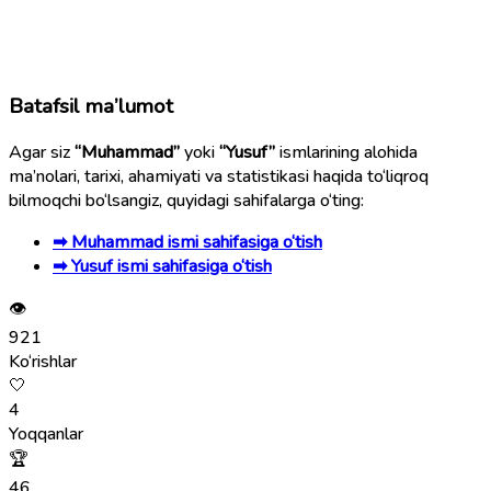
Batafsil ma’lumot
Agar siz
“Muhammad”
yoki
“Yusuf”
ismlarining alohida
ma’nolari, tarixi, ahamiyati va statistikasi haqida to‘liqroq
bilmoqchi bo‘lsangiz, quyidagi sahifalarga o‘ting:
➡ Muhammad ismi sahifasiga o‘tish
➡ Yusuf ismi sahifasiga o‘tish
👁
921
Ko‘rishlar
🤍
4
Yoqqanlar
🏆
46