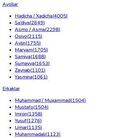
Ayollar
Hadicha / Xadicha
(
4005
)
Sa’diya
(
2649
)
Asmo / Asma
(
2298
)
Osiyo
(
2115
)
Aylin
(
1755
)
Maryam
(
1705
)
Samiya
(
1688
)
Sumayya
(
1653
)
Zaynab
(
1101
)
Yasmina
(
1061
)
Erkaklar
Muhammad / Muxammad
(
1504
)
Mustafo
(
1504
)
Imron
(
1358
)
Yusuf
(
1276
)
Umar
(
1135
)
Muhammadali
(
1123
)