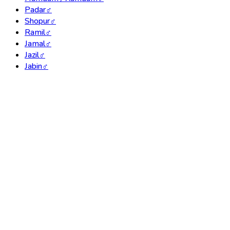
Padar
♂
Shopur
♂
Ramil
♂
Jamal
♂
Jazil
♂
Jabin
♂