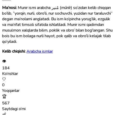
Ma’nosi:
Munir ismi arabcha مُنير (mūnīr) so‘zidan kelib chiqqan
bo‘lib, “yorqin, nurli, obro‘li, nur sochuvchi, yuzidan nur taraluvchi”
degan ma’nolarni anglatadi. Bu ism ko‘pincha yorug‘lik, ezgulik
va ma’rifat timsoli sifatida ishlatiladi. Munir ismi qadimdan
musulmon xalqlarda bilim, poklik va obro‘ bilan bog‘langan. Shu
bois bu ism bolaga nurli hayot, pok qalb va obro‘li kelajak tilab
qo‘yiladi.
Kelib chiqishi:
Arabcha ismlar
👁
184
Ko‘rishlar
🤍
0
Yoqqanlar
🏆
567
Saytdagi o‘rni
👶