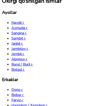
Oxirgi qo‘shilgan ismlar
Ayollar
Navdil
♀
Azmuda
♀
Sangina
♀
Sambit
♀
Janbil
♀
Jambiloy
♀
Jambil
♀
Abriniso
♀
Burul / Buril
♀
Bolgul
♀
Erkaklar
Dono
♂
Bobur
♂
Farviz
♂
Hamdam / Xamdam
♂