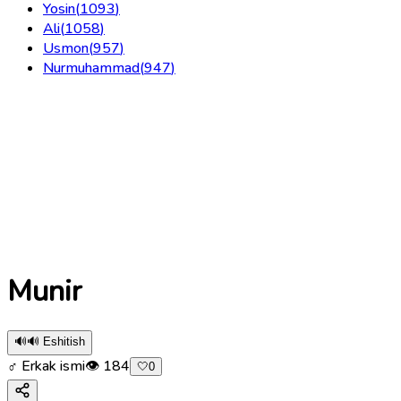
Yosin
(
1093
)
Ali
(
1058
)
Usmon
(
957
)
Nurmuhammad
(
947
)
Munir
🔊
🔊 Eshitish
♂ Erkak ismi
👁
184
🤍
0