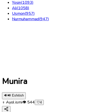
Yosin
(
1093
)
Ali
(
1058
)
Usmon
(
957
)
Nurmuhammad
(
947
)
Munira
🔊
🔊 Eshitish
♀ Ayol ismi
👁
544
🤍
4