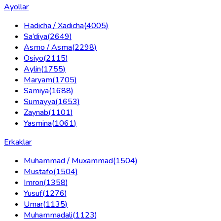
Ayollar
Hadicha / Xadicha
(
4005
)
Sa’diya
(
2649
)
Asmo / Asma
(
2298
)
Osiyo
(
2115
)
Aylin
(
1755
)
Maryam
(
1705
)
Samiya
(
1688
)
Sumayya
(
1653
)
Zaynab
(
1101
)
Yasmina
(
1061
)
Erkaklar
Muhammad / Muxammad
(
1504
)
Mustafo
(
1504
)
Imron
(
1358
)
Yusuf
(
1276
)
Umar
(
1135
)
Muhammadali
(
1123
)