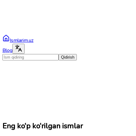
Ismlarim.uz
Blog
Qidirish
Eng ko‘p ko‘rilgan ismlar