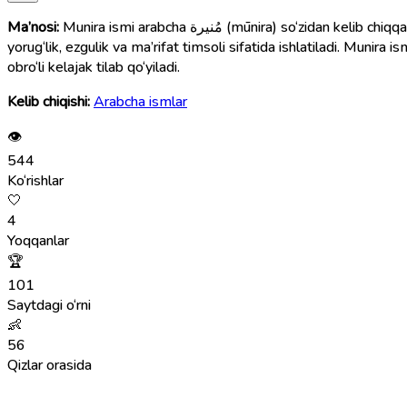
Ma’nosi:
Munira ismi arabcha مُنيرة (mūnira) so‘zidan kelib chiqqan bo‘lib, “yorqin, nurli, obro‘li, nur sochuvchi, yuzidan nur taraluvchi, saodatmand qiz” degan ma’nolarni anglatadi. Bu ism ko‘pincha
yorug‘lik, ezgulik va ma’rifat timsoli sifatida ishlatiladi. Munir
obro‘li kelajak tilab qo‘yiladi.
Kelib chiqishi:
Arabcha ismlar
👁
544
Ko‘rishlar
🤍
4
Yoqqanlar
🏆
101
Saytdagi o‘rni
👶
56
Qizlar orasida