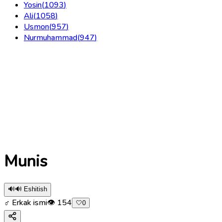
Yosin
(
1093
)
Ali
(
1058
)
Usmon
(
957
)
Nurmuhammad
(
947
)
Munis
🔊
🔊 Eshitish
♂ Erkak ismi
👁
154
🤍
0