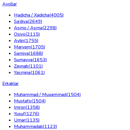
Ayollar
Hadicha / Xadicha
(
4005
)
Sa’diya
(
2649
)
Asmo / Asma
(
2298
)
Osiyo
(
2115
)
Aylin
(
1755
)
Maryam
(
1705
)
Samiya
(
1688
)
Sumayya
(
1653
)
Zaynab
(
1101
)
Yasmina
(
1061
)
Erkaklar
Muhammad / Muxammad
(
1504
)
Mustafo
(
1504
)
Imron
(
1358
)
Yusuf
(
1276
)
Umar
(
1135
)
Muhammadali
(
1123
)