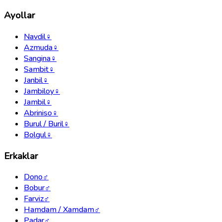
Ayollar
Navdil
♀
Azmuda
♀
Sangina
♀
Sambit
♀
Janbil
♀
Jambiloy
♀
Jambil
♀
Abriniso
♀
Burul / Buril
♀
Bolgul
♀
Erkaklar
Dono
♂
Bobur
♂
Farviz
♂
Hamdam / Xamdam
♂
Padar
♂