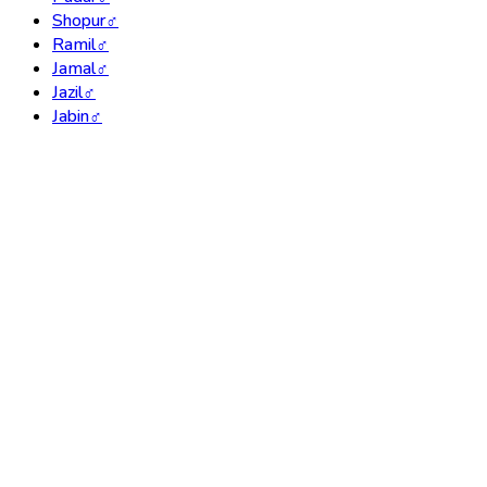
Shopur
♂
Ramil
♂
Jamal
♂
Jazil
♂
Jabin
♂