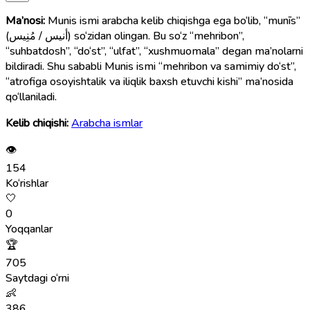
Ma’nosi:
Munis ismi arabcha kelib chiqishga ega bo‘lib, “munīs”
(أنيس / مُنِيس) so‘zidan olingan. Bu so‘z “mehribon”,
“suhbatdosh”, “do‘st”, “ulfat”, “xushmuomala” degan ma’nolarni
bildiradi. Shu sababli Munis ismi “mehribon va samimiy do‘st”,
“atrofiga osoyishtalik va iliqlik baxsh etuvchi kishi” ma’nosida
qo‘llaniladi.
Kelib chiqishi:
Arabcha ismlar
👁
154
Ko‘rishlar
🤍
0
Yoqqanlar
🏆
705
Saytdagi o‘rni
👶
386