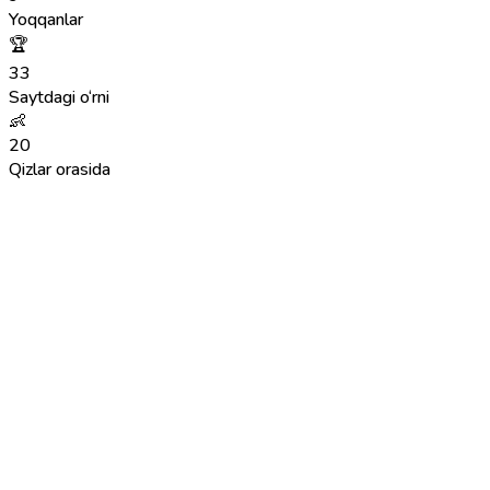
Yoqqanlar
🏆
33
Saytdagi o‘rni
👶
20
Qizlar orasida