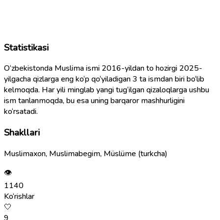
Statistikasi
O‘zbekistonda Muslima ismi 2016-yildan to hozirgi 2025-
yilgacha qizlarga eng ko‘p qo‘yiladigan 3 ta ismdan biri bo‘lib
kelmoqda. Har yili minglab yangi tug‘ilgan qizaloqlarga ushbu
ism tanlanmoqda, bu esa uning barqaror mashhurligini
ko‘rsatadi.
Shakllari
Muslimaxon, Muslimabegim, Müslüme (turkcha)
👁
1140
Ko‘rishlar
🤍
9