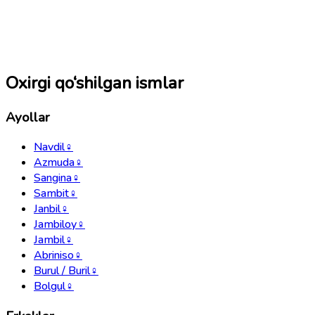
Oxirgi qo‘shilgan ismlar
Ayollar
Navdil
♀
Azmuda
♀
Sangina
♀
Sambit
♀
Janbil
♀
Jambiloy
♀
Jambil
♀
Abriniso
♀
Burul / Buril
♀
Bolgul
♀