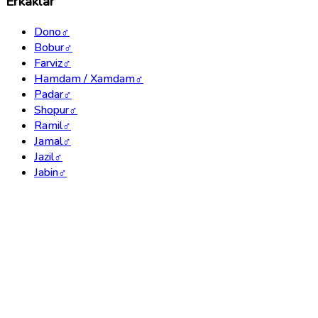
Erkaklar
Dono
♂
Bobur
♂
Farviz
♂
Hamdam / Xamdam
♂
Padar
♂
Shopur
♂
Ramil
♂
Jamal
♂
Jazil
♂
Jabin
♂