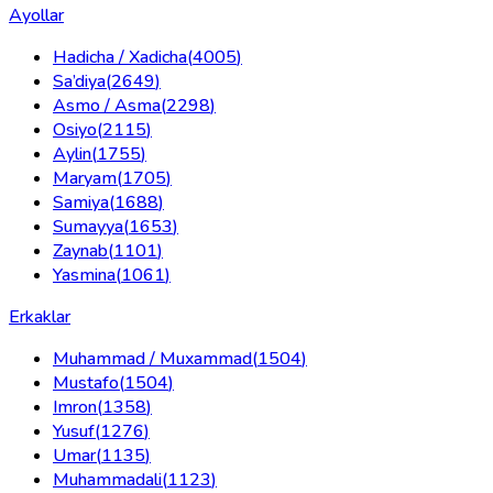
Ayollar
Hadicha / Xadicha
(
4005
)
Sa’diya
(
2649
)
Asmo / Asma
(
2298
)
Osiyo
(
2115
)
Aylin
(
1755
)
Maryam
(
1705
)
Samiya
(
1688
)
Sumayya
(
1653
)
Zaynab
(
1101
)
Yasmina
(
1061
)
Erkaklar
Muhammad / Muxammad
(
1504
)
Mustafo
(
1504
)
Imron
(
1358
)
Yusuf
(
1276
)
Umar
(
1135
)
Muhammadali
(
1123
)