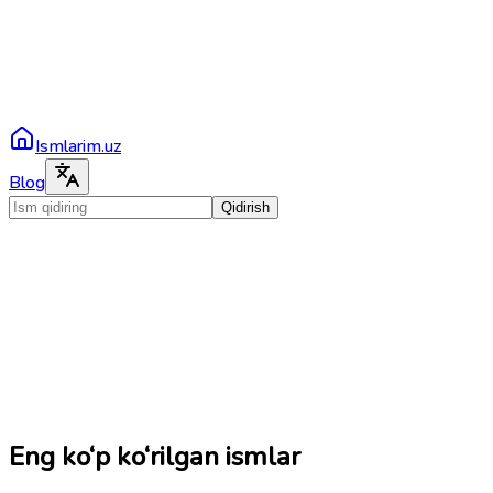
Ismlarim.uz
Blog
Qidirish
Eng ko‘p ko‘rilgan ismlar