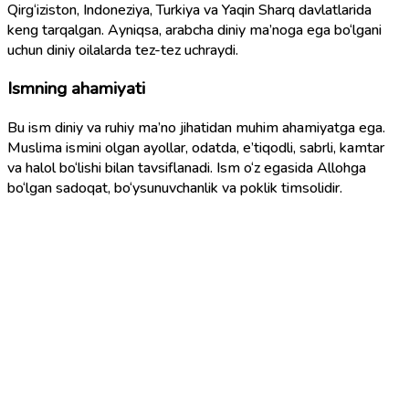
Qirg‘iziston, Indoneziya, Turkiya va Yaqin Sharq davlatlarida
keng tarqalgan. Ayniqsa, arabcha diniy ma’noga ega bo‘lgani
uchun diniy oilalarda tez-tez uchraydi.
Ismning ahamiyati
Bu ism diniy va ruhiy ma’no jihatidan muhim ahamiyatga ega.
Muslima ismini olgan ayollar, odatda, e’tiqodli, sabrli, kamtar
va halol bo‘lishi bilan tavsiflanadi. Ism o‘z egasida Allohga
bo‘lgan sadoqat, bo‘ysunuvchanlik va poklik timsolidir.