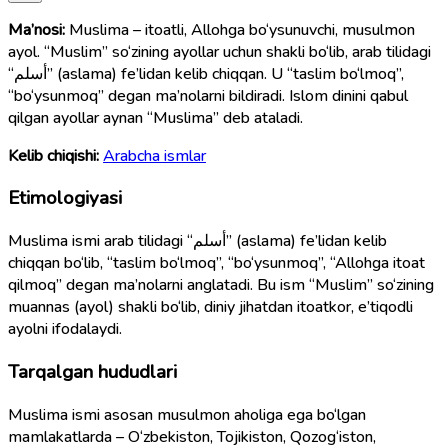
Ma’nosi:
Muslima – itoatli, Allohga bo‘ysunuvchi, musulmon
ayol. “Muslim” so‘zining ayollar uchun shakli bo‘lib, arab tilidagi
“أسلم” (aslama) fe’lidan kelib chiqqan. U “taslim bo‘lmoq”,
“bo‘ysunmoq” degan ma’nolarni bildiradi. Islom dinini qabul
qilgan ayollar aynan “Muslima” deb ataladi.
Kelib chiqishi:
Arabcha ismlar
Etimologiyasi
Muslima ismi arab tilidagi “أسلم” (aslama) fe’lidan kelib
chiqqan bo‘lib, “taslim bo‘lmoq”, “bo‘ysunmoq”, “Allohga itoat
qilmoq” degan ma’nolarni anglatadi. Bu ism “Muslim” so‘zining
muannas (ayol) shakli bo‘lib, diniy jihatdan itoatkor, e’tiqodli
ayolni ifodalaydi.
Tarqalgan hududlari
Muslima ismi asosan musulmon aholiga ega bo‘lgan
mamlakatlarda – O‘zbekiston, Tojikiston, Qozog‘iston,