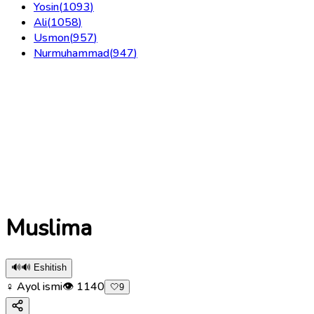
Yosin
(
1093
)
Ali
(
1058
)
Usmon
(
957
)
Nurmuhammad
(
947
)
Muslima
🔊
🔊 Eshitish
♀ Ayol ismi
👁
1140
🤍
9