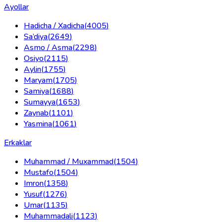
Ayollar
Hadicha / Xadicha
(
4005
)
Sa’diya
(
2649
)
Asmo / Asma
(
2298
)
Osiyo
(
2115
)
Aylin
(
1755
)
Maryam
(
1705
)
Samiya
(
1688
)
Sumayya
(
1653
)
Zaynab
(
1101
)
Yasmina
(
1061
)
Erkaklar
Muhammad / Muxammad
(
1504
)
Mustafo
(
1504
)
Imron
(
1358
)
Yusuf
(
1276
)
Umar
(
1135
)
Muhammadali
(
1123
)