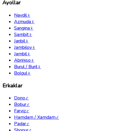
Ayollar
Navdil
♀
Azmuda
♀
Sangina
♀
Sambit
♀
Janbil
♀
Jambiloy
♀
Jambil
♀
Abriniso
♀
Burul / Buril
♀
Bolgul
♀
Erkaklar
Dono
♂
Bobur
♂
Farviz
♂
Hamdam / Xamdam
♂
Padar
♂
Shopur
♂