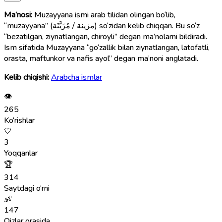
Ma’nosi:
Muzayyana ismi arab tilidan olingan bo‘lib,
“muzayyana” (مزينة / مُزَيَّنَة) so‘zidan kelib chiqqan. Bu so‘z
“bezatilgan, ziynatlangan, chiroyli” degan ma’nolarni bildiradi.
Ism sifatida Muzayyana “go‘zallik bilan ziynatlangan, latofatli,
orasta, maftunkor va nafis ayol” degan ma’noni anglatadi.
Kelib chiqishi:
Arabcha ismlar
👁
265
Ko‘rishlar
🤍
3
Yoqqanlar
🏆
314
Saytdagi o‘rni
👶
147
Qizlar orasida