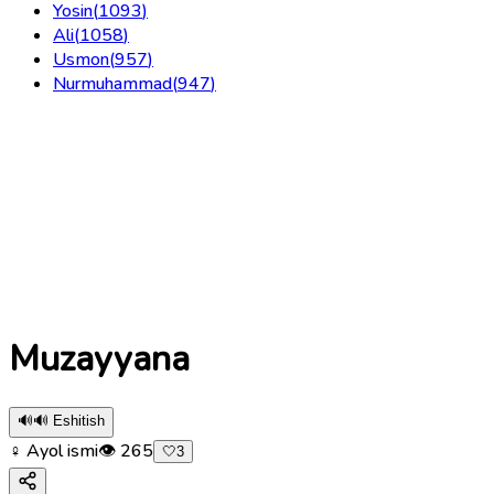
Yosin
(
1093
)
Ali
(
1058
)
Usmon
(
957
)
Nurmuhammad
(
947
)
Muzayyana
🔊
🔊 Eshitish
♀ Ayol ismi
👁
265
🤍
3