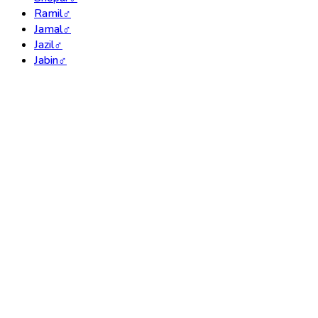
Ramil
♂
Jamal
♂
Jazil
♂
Jabin
♂