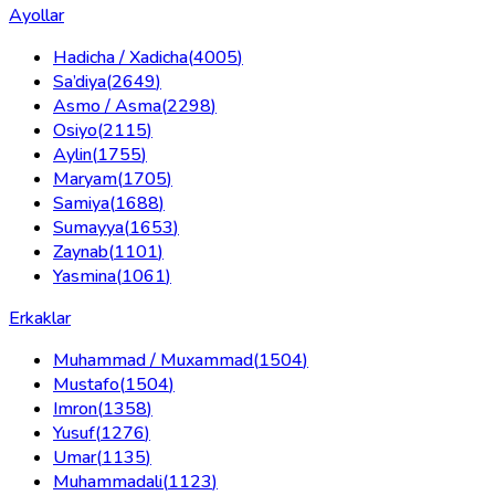
Ayollar
Hadicha / Xadicha
(
4005
)
Sa’diya
(
2649
)
Asmo / Asma
(
2298
)
Osiyo
(
2115
)
Aylin
(
1755
)
Maryam
(
1705
)
Samiya
(
1688
)
Sumayya
(
1653
)
Zaynab
(
1101
)
Yasmina
(
1061
)
Erkaklar
Muhammad / Muxammad
(
1504
)
Mustafo
(
1504
)
Imron
(
1358
)
Yusuf
(
1276
)
Umar
(
1135
)
Muhammadali
(
1123
)