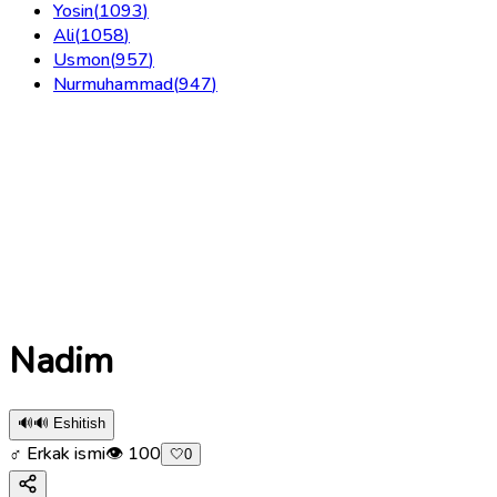
Yosin
(
1093
)
Ali
(
1058
)
Usmon
(
957
)
Nurmuhammad
(
947
)
Nadim
🔊
🔊 Eshitish
♂ Erkak ismi
👁
100
🤍
0