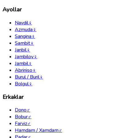
Ayollar
Navdil
♀
Azmuda
♀
Sangina
♀
Sambit
♀
Janbil
♀
Jambiloy
♀
Jambil
♀
Abriniso
♀
Burul / Buril
♀
Bolgul
♀
Erkaklar
Dono
♂
Bobur
♂
Farviz
♂
Hamdam / Xamdam
♂
Padar
♂