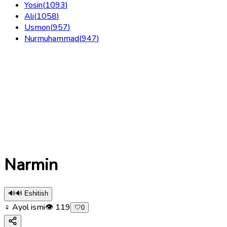
Yosin
(
1093
)
Ali
(
1058
)
Usmon
(
957
)
Nurmuhammad
(
947
)
Narmin
🔊
🔊 Eshitish
♀ Ayol ismi
👁
119
🤍
0