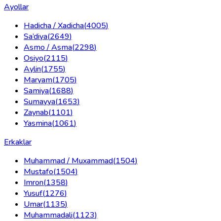
Ayollar
Hadicha / Xadicha
(
4005
)
Sa’diya
(
2649
)
Asmo / Asma
(
2298
)
Osiyo
(
2115
)
Aylin
(
1755
)
Maryam
(
1705
)
Samiya
(
1688
)
Sumayya
(
1653
)
Zaynab
(
1101
)
Yasmina
(
1061
)
Erkaklar
Muhammad / Muxammad
(
1504
)
Mustafo
(
1504
)
Imron
(
1358
)
Yusuf
(
1276
)
Umar
(
1135
)
Muhammadali
(
1123
)