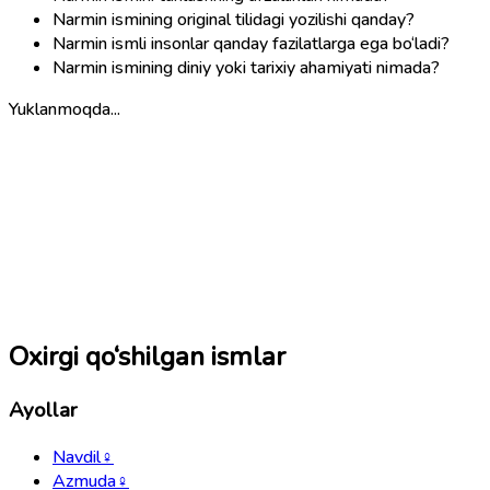
Narmin ismining original tilidagi yozilishi qanday?
Narmin ismli insonlar qanday fazilatlarga ega bo‘ladi?
Narmin ismining diniy yoki tarixiy ahamiyati nimada?
Yuklanmoqda...
Oxirgi qo‘shilgan ismlar
Ayollar
Navdil
♀
Azmuda
♀