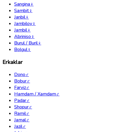
Sangina
♀
Sambit
♀
Janbil
♀
Jambiloy
♀
Jambil
♀
Abriniso
♀
Burul / Buril
♀
Bolgul
♀
Erkaklar
Dono
♂
Bobur
♂
Farviz
♂
Hamdam / Xamdam
♂
Padar
♂
Shopur
♂
Ramil
♂
Jamal
♂
Jazil
♂