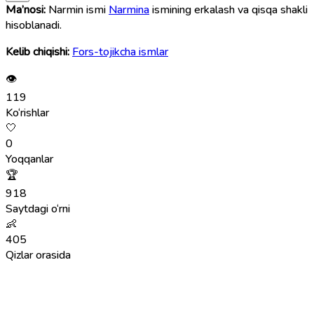
Ma’nosi:
Narmin ismi
Narmina
ismining erkalash va qisqa shakli
hisoblanadi.
Kelib chiqishi:
Fors-tojikcha ismlar
👁
119
Ko‘rishlar
🤍
0
Yoqqanlar
🏆
918
Saytdagi o‘rni
👶
405
Qizlar orasida