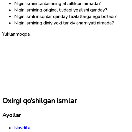
Nigin ismini tanlashning afzalliklari nimada?
Nigin ismining original tilidagi yozilishi qanday?
Nigin ismli insonlar qanday fazilatlarga ega bo‘ladi?
Nigin ismining diniy yoki tarixiy ahamiyati nimada?
Yuklanmoqda...
Oxirgi qo‘shilgan ismlar
Ayollar
Navdil
♀