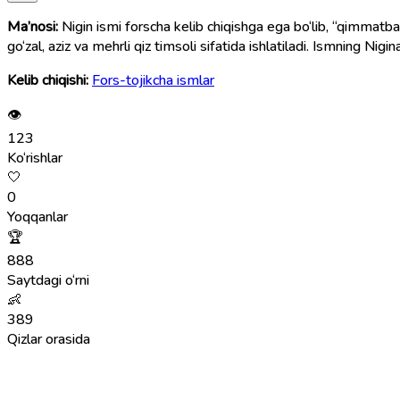
Ma’nosi:
Nigin ismi forscha kelib chiqishga ega bo‘lib, “qimmatbah
go‘zal, aziz va mehrli qiz timsoli sifatida ishlatiladi. Ismning Nigi
Kelib chiqishi:
Fors-tojikcha ismlar
👁
123
Ko‘rishlar
🤍
0
Yoqqanlar
🏆
888
Saytdagi o‘rni
👶
389
Qizlar orasida