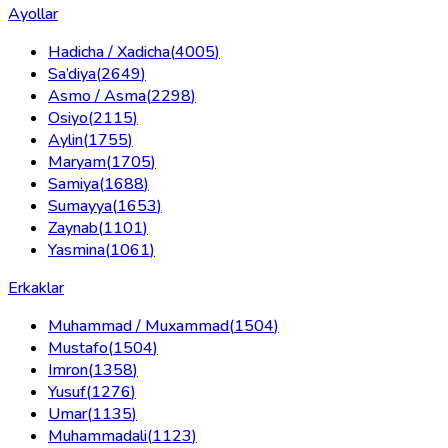
Ayollar
Hadicha / Xadicha
(
4005
)
Sa’diya
(
2649
)
Asmo / Asma
(
2298
)
Osiyo
(
2115
)
Aylin
(
1755
)
Maryam
(
1705
)
Samiya
(
1688
)
Sumayya
(
1653
)
Zaynab
(
1101
)
Yasmina
(
1061
)
Erkaklar
Muhammad / Muxammad
(
1504
)
Mustafo
(
1504
)
Imron
(
1358
)
Yusuf
(
1276
)
Umar
(
1135
)
Muhammadali
(
1123
)