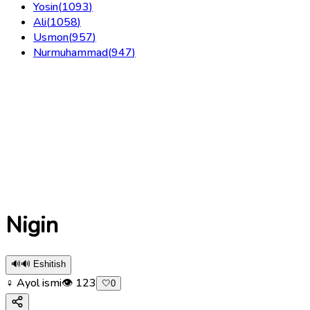
Yosin
(
1093
)
Ali
(
1058
)
Usmon
(
957
)
Nurmuhammad
(
947
)
Nigin
🔊
🔊 Eshitish
♀ Ayol ismi
👁
123
🤍
0