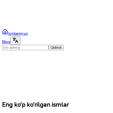
Ismlarim.uz
Blog
Qidirish
Eng ko‘p ko‘rilgan ismlar