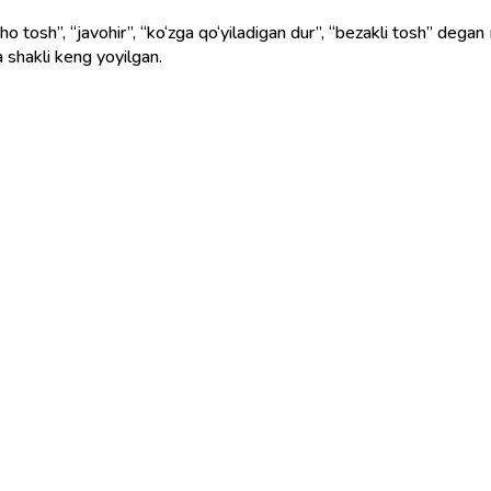
o tosh”, “javohir”, “ko‘zga qo‘yiladigan dur”, “bezakli tosh” degan 
na shakli keng yoyilgan.