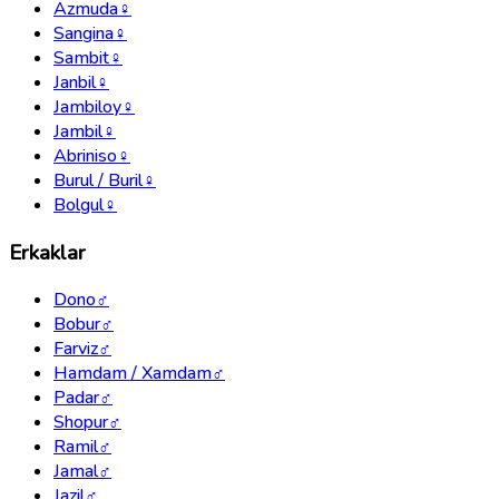
Azmuda
♀
Sangina
♀
Sambit
♀
Janbil
♀
Jambiloy
♀
Jambil
♀
Abriniso
♀
Burul / Buril
♀
Bolgul
♀
Erkaklar
Dono
♂
Bobur
♂
Farviz
♂
Hamdam / Xamdam
♂
Padar
♂
Shopur
♂
Ramil
♂
Jamal
♂
Jazil
♂