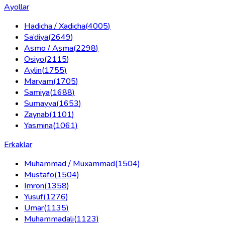
Ayollar
Hadicha / Xadicha
(
4005
)
Sa’diya
(
2649
)
Asmo / Asma
(
2298
)
Osiyo
(
2115
)
Aylin
(
1755
)
Maryam
(
1705
)
Samiya
(
1688
)
Sumayya
(
1653
)
Zaynab
(
1101
)
Yasmina
(
1061
)
Erkaklar
Muhammad / Muxammad
(
1504
)
Mustafo
(
1504
)
Imron
(
1358
)
Yusuf
(
1276
)
Umar
(
1135
)
Muhammadali
(
1123
)