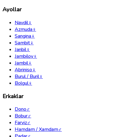
Ayollar
Navdil
♀
Azmuda
♀
Sangina
♀
Sambit
♀
Janbil
♀
Jambiloy
♀
Jambil
♀
Abriniso
♀
Burul / Buril
♀
Bolgul
♀
Erkaklar
Dono
♂
Bobur
♂
Farviz
♂
Hamdam / Xamdam
♂
Padar
♂