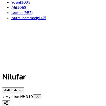
Yosin
(
1093
)
Ali
(
1058
)
Usmon
(
957
)
Nurmuhammad
(
947
)
Nilufar
🔊
🔊 Eshitish
♀ Ayol ismi
👁
310
🤍
2