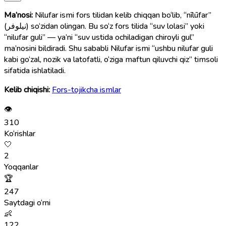
Ma’nosi:
Nilufar ismi fors tilidan kelib chiqqan bo‘lib, “nīlūfar”
(نیلوفر) so‘zidan olingan. Bu so‘z fors tilida “suv lolasi” yoki
“nilufar guli” — ya’ni “suv ustida ochiladigan chiroyli gul”
ma’nosini bildiradi. Shu sababli Nilufar ismi “ushbu nilufar guli
kabi go‘zal, nozik va latofatli, o‘ziga maftun qiluvchi qiz” timsoli
sifatida ishlatiladi.
Kelib chiqishi:
Fors-tojikcha ismlar
👁
310
Ko‘rishlar
🤍
2
Yoqqanlar
🏆
247
Saytdagi o‘rni
👶
122