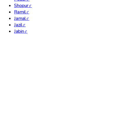
Shopur
♂
Ramil
♂
Jamal
♂
Jazil
♂
Jabin
♂