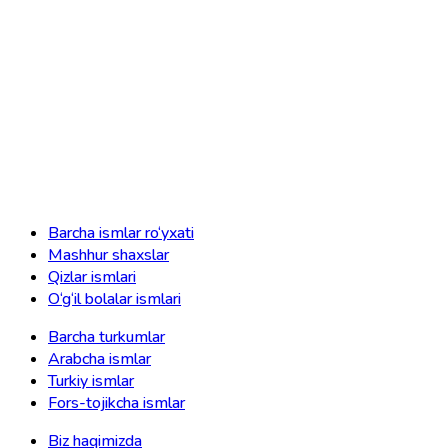
Barcha ismlar ro‘yxati
Mashhur shaxslar
Qizlar ismlari
O‘g‘il bolalar ismlari
Barcha turkumlar
Arabcha ismlar
Turkiy ismlar
Fors-tojikcha ismlar
Biz haqimizda