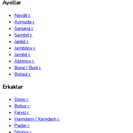
Ayollar
Navdil
♀
Azmuda
♀
Sangina
♀
Sambit
♀
Janbil
♀
Jambiloy
♀
Jambil
♀
Abriniso
♀
Burul / Buril
♀
Bolgul
♀
Erkaklar
Dono
♂
Bobur
♂
Farviz
♂
Hamdam / Xamdam
♂
Padar
♂
Shopur
♂