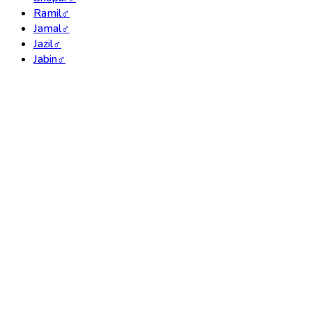
Ramil
♂
Jamal
♂
Jazil
♂
Jabin
♂