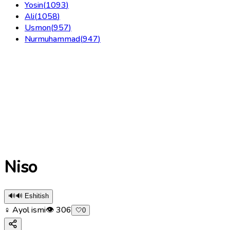
Yosin
(
1093
)
Ali
(
1058
)
Usmon
(
957
)
Nurmuhammad
(
947
)
Niso
🔊
🔊 Eshitish
♀ Ayol ismi
👁
306
🤍
0