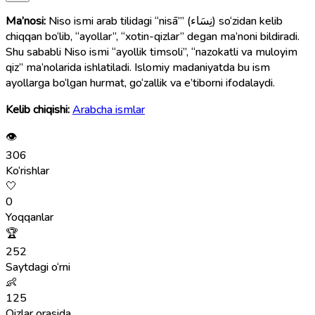
Ma’nosi:
Niso ismi arab tilidagi “nisā’” (نِسَاء) so‘zidan kelib
chiqqan bo‘lib, “ayollar”, “xotin-qizlar” degan ma’noni bildiradi.
Shu sababli Niso ismi “ayollik timsoli”, “nazokatli va muloyim
qiz” ma’nolarida ishlatiladi. Islomiy madaniyatda bu ism
ayollarga bo‘lgan hurmat, go‘zallik va e’tiborni ifodalaydi.
Kelib chiqishi:
Arabcha ismlar
👁
306
Ko‘rishlar
🤍
0
Yoqqanlar
🏆
252
Saytdagi o‘rni
👶
125
Qizlar orasida