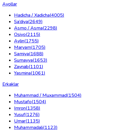
Ayollar
Hadicha / Xadicha
(
4005
)
Sa’diya
(
2649
)
Asmo / Asma
(
2298
)
Osiyo
(
2115
)
Aylin
(
1755
)
Maryam
(
1705
)
Samiya
(
1688
)
Sumayya
(
1653
)
Zaynab
(
1101
)
Yasmina
(
1061
)
Erkaklar
Muhammad / Muxammad
(
1504
)
Mustafo
(
1504
)
Imron
(
1358
)
Yusuf
(
1276
)
Umar
(
1135
)
Muhammadali
(
1123
)