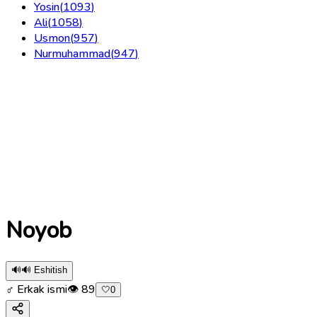
Yosin
(
1093
)
Ali
(
1058
)
Usmon
(
957
)
Nurmuhammad
(
947
)
Noyob
🔊
🔊 Eshitish
♂ Erkak ismi
👁
89
🤍
0