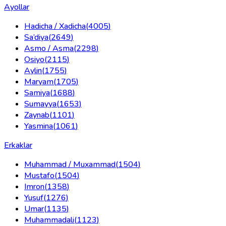
Ayollar
Hadicha / Xadicha
(
4005
)
Sa’diya
(
2649
)
Asmo / Asma
(
2298
)
Osiyo
(
2115
)
Aylin
(
1755
)
Maryam
(
1705
)
Samiya
(
1688
)
Sumayya
(
1653
)
Zaynab
(
1101
)
Yasmina
(
1061
)
Erkaklar
Muhammad / Muxammad
(
1504
)
Mustafo
(
1504
)
Imron
(
1358
)
Yusuf
(
1276
)
Umar
(
1135
)
Muhammadali
(
1123
)