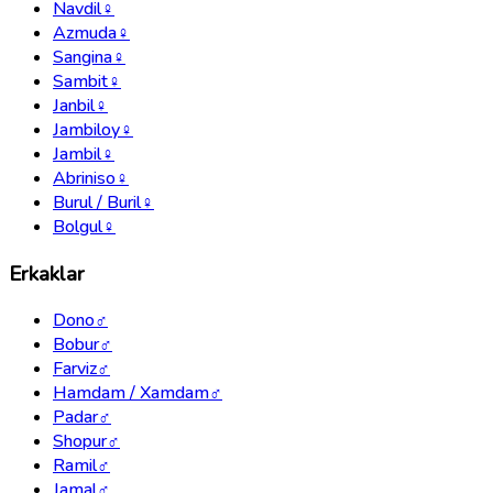
Navdil
♀
Azmuda
♀
Sangina
♀
Sambit
♀
Janbil
♀
Jambiloy
♀
Jambil
♀
Abriniso
♀
Burul / Buril
♀
Bolgul
♀
Erkaklar
Dono
♂
Bobur
♂
Farviz
♂
Hamdam / Xamdam
♂
Padar
♂
Shopur
♂
Ramil
♂
Jamal
♂