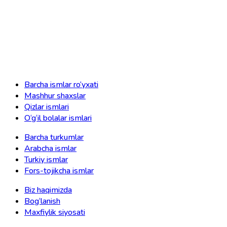
Barcha ismlar ro‘yxati
Mashhur shaxslar
Qizlar ismlari
O‘g‘il bolalar ismlari
Barcha turkumlar
Arabcha ismlar
Turkiy ismlar
Fors-tojikcha ismlar
Biz haqimizda
Bog‘lanish
Maxfiylik siyosati