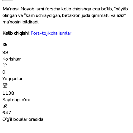
Ma’nosi:
Noyob ismi forscha kelib chiqishga ega bo‘lib, “nāyāb”
olingan va “kam uchraydigan, betakror, juda qimmatli va aziz”
ma’nosini bildiradi.
Kelib chiqishi:
Fors-tojikcha ismlar
👁
89
Ko‘rishlar
🤍
0
Yoqqanlar
🏆
1138
Saytdagi o‘rni
👶
647
O‘g‘il bolalar orasida