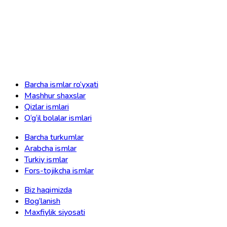
Barcha ismlar ro‘yxati
Mashhur shaxslar
Qizlar ismlari
O‘g‘il bolalar ismlari
Barcha turkumlar
Arabcha ismlar
Turkiy ismlar
Fors-tojikcha ismlar
Biz haqimizda
Bog‘lanish
Maxfiylik siyosati