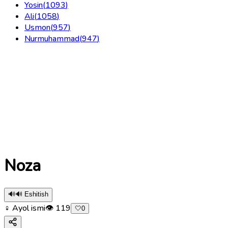
Yosin
(
1093
)
Ali
(
1058
)
Usmon
(
957
)
Nurmuhammad
(
947
)
Noza
🔊
🔊 Eshitish
♀ Ayol ismi
👁
119
🤍
0