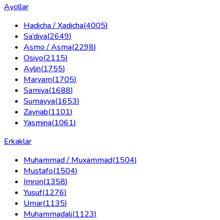
Ayollar
Hadicha / Xadicha
(
4005
)
Sa’diya
(
2649
)
Asmo / Asma
(
2298
)
Osiyo
(
2115
)
Aylin
(
1755
)
Maryam
(
1705
)
Samiya
(
1688
)
Sumayya
(
1653
)
Zaynab
(
1101
)
Yasmina
(
1061
)
Erkaklar
Muhammad / Muxammad
(
1504
)
Mustafo
(
1504
)
Imron
(
1358
)
Yusuf
(
1276
)
Umar
(
1135
)
Muhammadali
(
1123
)