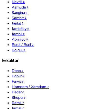
Navdil
♀
Azmuda
♀
Sangina
♀
Sambit
♀
Janbil
♀
Jambiloy
♀
Jambil
♀
Abriniso
♀
Burul / Buril
♀
Bolgul
♀
Erkaklar
Dono
♂
Bobur
♂
Farviz
♂
Hamdam / Xamdam
♂
Padar
♂
Shopur
♂
Ramil
♂
Jamal
♂