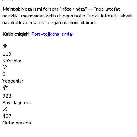
Ma’nosi:
Noza ismi forscha “nōza / nâza” — “noz, latofat,
noziklik” ma’nosidan kelib chiqqan bo‘lib, “nozli, latofatli, ishvali,
nazokatli va erka qiz” degan ma’noni bildiradi.
Kelib chiqishi:
Fors-tojikcha ismlar
👁
119
Ko‘rishlar
🤍
0
Yoqqanlar
🏆
923
Saytdagi o‘rni
👶
407
Qizlar orasida