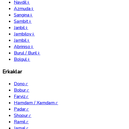
Navdil
♀
Azmuda
♀
Sangina
♀
Sambit
♀
Janbil
♀
Jambiloy
♀
Jambil
♀
Abriniso
♀
Burul / Buril
♀
Bolgul
♀
Erkaklar
Dono
♂
Bobur
♂
Farviz
♂
Hamdam / Xamdam
♂
Padar
♂
Shopur
♂
Ramil
♂
Jamal
♂