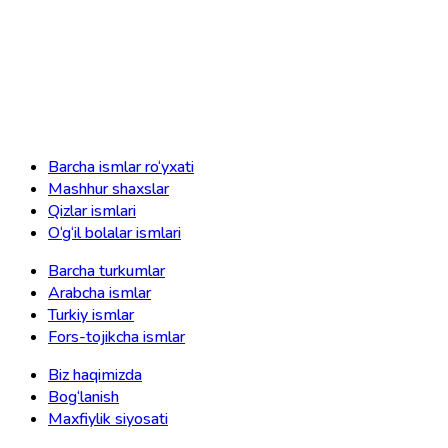
Barcha ismlar ro‘yxati
Mashhur shaxslar
Qizlar ismlari
O‘g‘il bolalar ismlari
Barcha turkumlar
Arabcha ismlar
Turkiy ismlar
Fors-tojikcha ismlar
Biz haqimizda
Bog‘lanish
Maxfiylik siyosati