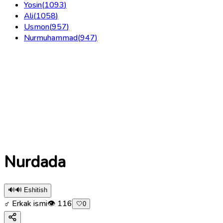
Yosin
(
1093
)
Ali
(
1058
)
Usmon
(
957
)
Nurmuhammad
(
947
)
Nurdada
🔊
🔊 Eshitish
♂ Erkak ismi
👁
116
🤍
0