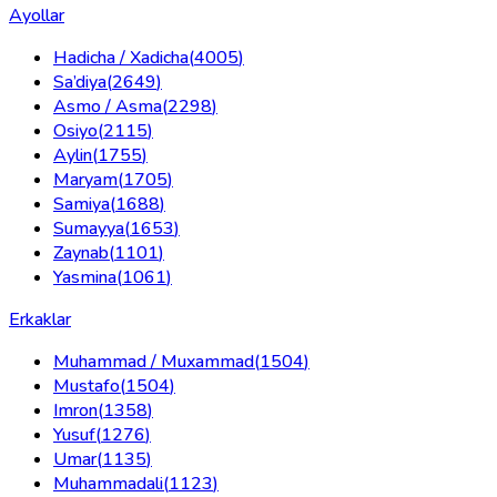
Ayollar
Hadicha / Xadicha
(
4005
)
Sa’diya
(
2649
)
Asmo / Asma
(
2298
)
Osiyo
(
2115
)
Aylin
(
1755
)
Maryam
(
1705
)
Samiya
(
1688
)
Sumayya
(
1653
)
Zaynab
(
1101
)
Yasmina
(
1061
)
Erkaklar
Muhammad / Muxammad
(
1504
)
Mustafo
(
1504
)
Imron
(
1358
)
Yusuf
(
1276
)
Umar
(
1135
)
Muhammadali
(
1123
)