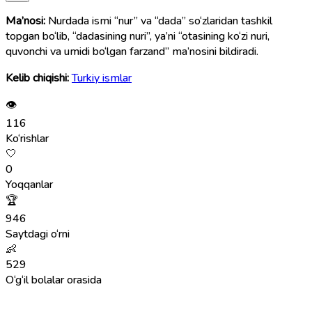
Ma’nosi:
Nurdada ismi “nur” va “dada” so‘zlaridan tashkil
topgan bo‘lib, “dadasining nuri”, ya’ni “otasining ko‘zi nuri,
quvonchi va umidi bo‘lgan farzand” ma’nosini bildiradi.
Kelib chiqishi:
Turkiy ismlar
👁
116
Ko‘rishlar
🤍
0
Yoqqanlar
🏆
946
Saytdagi o‘rni
👶
529
O‘g‘il bolalar orasida