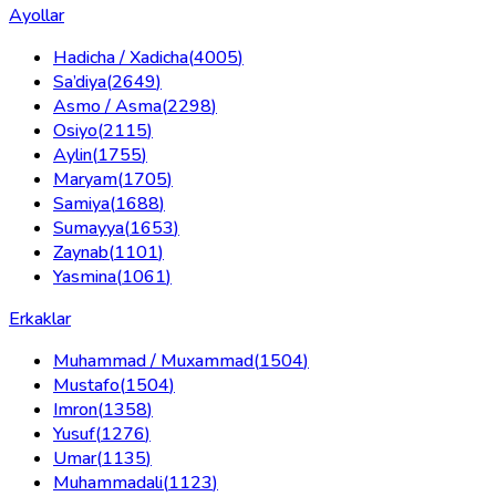
Ayollar
Hadicha / Xadicha
(
4005
)
Sa’diya
(
2649
)
Asmo / Asma
(
2298
)
Osiyo
(
2115
)
Aylin
(
1755
)
Maryam
(
1705
)
Samiya
(
1688
)
Sumayya
(
1653
)
Zaynab
(
1101
)
Yasmina
(
1061
)
Erkaklar
Muhammad / Muxammad
(
1504
)
Mustafo
(
1504
)
Imron
(
1358
)
Yusuf
(
1276
)
Umar
(
1135
)
Muhammadali
(
1123
)