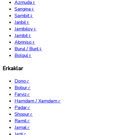
Azmuda
♀
Sangina
♀
Sambit
♀
Janbil
♀
Jambiloy
♀
Jambil
♀
Abriniso
♀
Burul / Buril
♀
Bolgul
♀
Erkaklar
Dono
♂
Bobur
♂
Farviz
♂
Hamdam / Xamdam
♂
Padar
♂
Shopur
♂
Ramil
♂
Jamal
♂
Jazil
♂