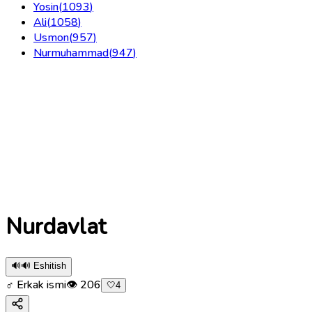
Yosin
(
1093
)
Ali
(
1058
)
Usmon
(
957
)
Nurmuhammad
(
947
)
Nurdavlat
🔊
🔊 Eshitish
♂ Erkak ismi
👁
206
🤍
4