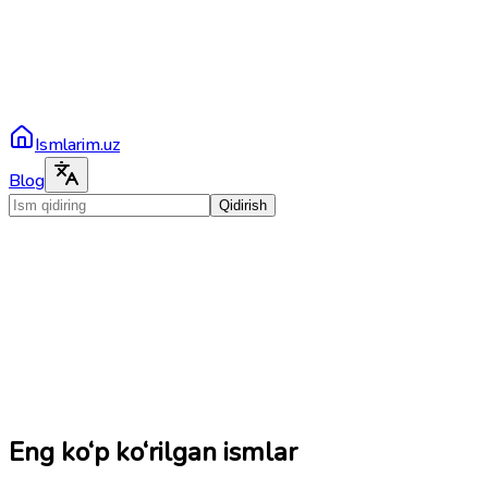
Ismlarim.uz
Blog
Qidirish
Eng ko‘p ko‘rilgan ismlar