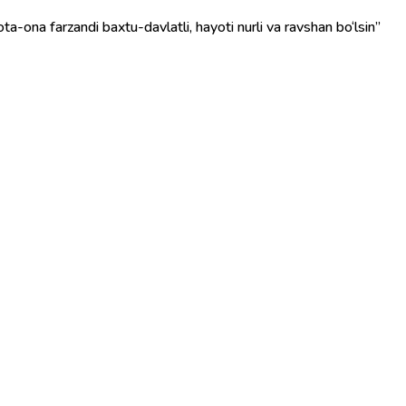
ota-ona farzandi baxtu-davlatli, hayoti nurli va ravshan bo‘lsin”