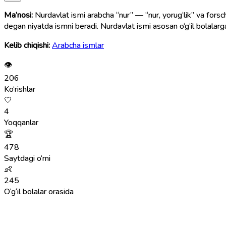
Ma’nosi:
Nurdavlat ismi arabcha “nur” — “nur, yorug‘lik” va forscha
degan niyatda ismni beradi. Nurdavlat ismi asosan o‘g‘il bolalarga
Kelib chiqishi:
Arabcha ismlar
👁
206
Ko‘rishlar
🤍
4
Yoqqanlar
🏆
478
Saytdagi o‘rni
👶
245
O‘g‘il bolalar orasida