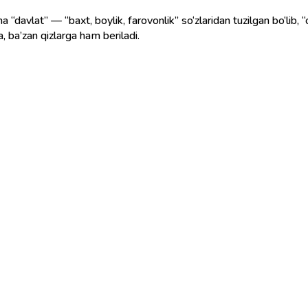
 “davlat” — “baxt, boylik, farovonlik” so‘zlaridan tuzilgan bo‘lib, “
, ba’zan qizlarga ham beriladi.