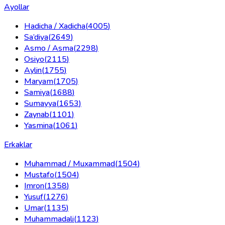
Ayollar
Hadicha / Xadicha
(
4005
)
Sa’diya
(
2649
)
Asmo / Asma
(
2298
)
Osiyo
(
2115
)
Aylin
(
1755
)
Maryam
(
1705
)
Samiya
(
1688
)
Sumayya
(
1653
)
Zaynab
(
1101
)
Yasmina
(
1061
)
Erkaklar
Muhammad / Muxammad
(
1504
)
Mustafo
(
1504
)
Imron
(
1358
)
Yusuf
(
1276
)
Umar
(
1135
)
Muhammadali
(
1123
)