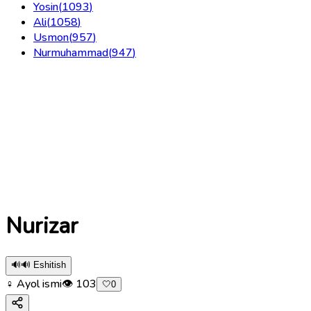
Yosin
(
1093
)
Ali
(
1058
)
Usmon
(
957
)
Nurmuhammad
(
947
)
Nurizar
🔊
🔊 Eshitish
♀ Ayol ismi
👁
103
🤍
0