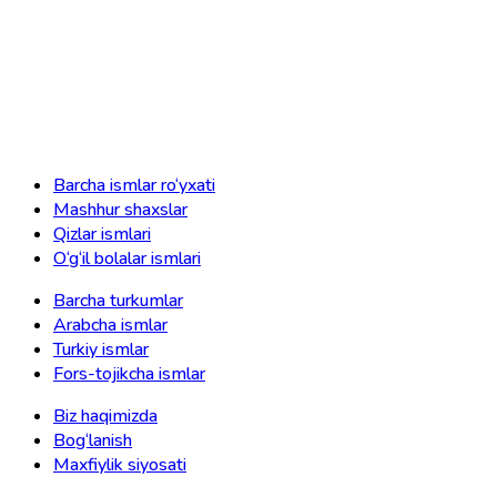
Barcha ismlar ro‘yxati
Mashhur shaxslar
Qizlar ismlari
O‘g‘il bolalar ismlari
Barcha turkumlar
Arabcha ismlar
Turkiy ismlar
Fors-tojikcha ismlar
Biz haqimizda
Bog‘lanish
Maxfiylik siyosati