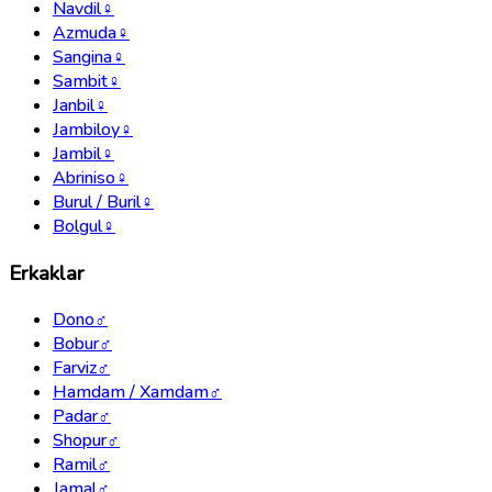
Navdil
♀
Azmuda
♀
Sangina
♀
Sambit
♀
Janbil
♀
Jambiloy
♀
Jambil
♀
Abriniso
♀
Burul / Buril
♀
Bolgul
♀
Erkaklar
Dono
♂
Bobur
♂
Farviz
♂
Hamdam / Xamdam
♂
Padar
♂
Shopur
♂
Ramil
♂
Jamal
♂