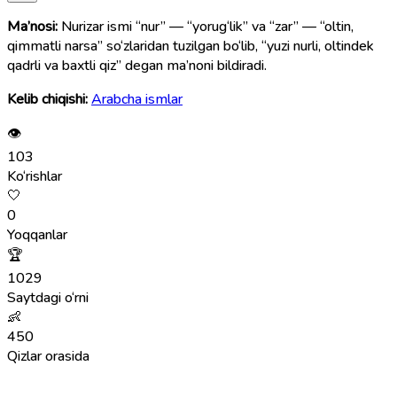
Ma’nosi:
Nurizar ismi “nur” — “yorug‘lik” va “zar” — “oltin,
qimmatli narsa” so‘zlaridan tuzilgan bo‘lib, “yuzi nurli, oltindek
qadrli va baxtli qiz” degan ma’noni bildiradi.
Kelib chiqishi:
Arabcha ismlar
👁
103
Ko‘rishlar
🤍
0
Yoqqanlar
🏆
1029
Saytdagi o‘rni
👶
450
Qizlar orasida