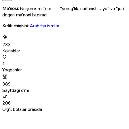
Ma’nosi:
Nurjon ismi “nur” — “yorug‘lik, nurlanish, ziyо” va “jon” —
degan ma’noni bildiradi.
Kelib chiqishi:
Arabcha ismlar
👁
233
Ko‘rishlar
🤍
1
Yoqqanlar
🏆
389
Saytdagi o‘rni
👶
206
O‘g‘il bolalar orasida