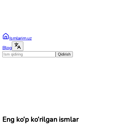
Ismlarim.uz
Blog
Qidirish
Eng ko‘p ko‘rilgan ismlar