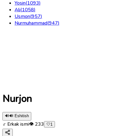
Yosin
(
1093
)
Ali
(
1058
)
Usmon
(
957
)
Nurmuhammad
(
947
)
Nurjon
🔊
🔊 Eshitish
♂ Erkak ismi
👁
233
🤍
1