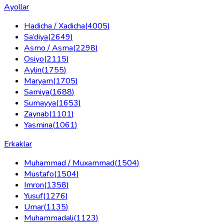
Ayollar
Hadicha / Xadicha
(
4005
)
Sa’diya
(
2649
)
Asmo / Asma
(
2298
)
Osiyo
(
2115
)
Aylin
(
1755
)
Maryam
(
1705
)
Samiya
(
1688
)
Sumayya
(
1653
)
Zaynab
(
1101
)
Yasmina
(
1061
)
Erkaklar
Muhammad / Muxammad
(
1504
)
Mustafo
(
1504
)
Imron
(
1358
)
Yusuf
(
1276
)
Umar
(
1135
)
Muhammadali
(
1123
)