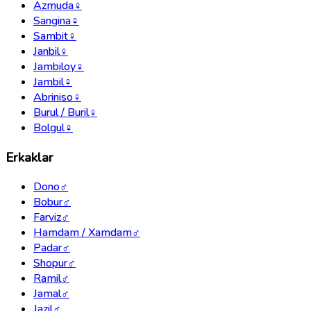
Azmuda
♀
Sangina
♀
Sambit
♀
Janbil
♀
Jambiloy
♀
Jambil
♀
Abriniso
♀
Burul / Buril
♀
Bolgul
♀
Erkaklar
Dono
♂
Bobur
♂
Farviz
♂
Hamdam / Xamdam
♂
Padar
♂
Shopur
♂
Ramil
♂
Jamal
♂
Jazil
♂