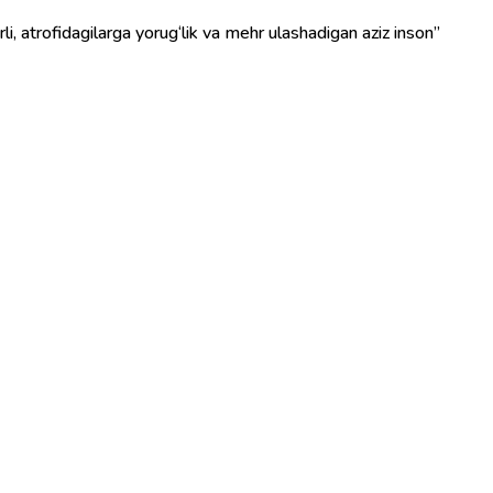
urli, atrofidagilarga yorug‘lik va mehr ulashadigan aziz inson”