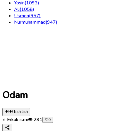
Yosin
(
1093
)
Ali
(
1058
)
Usmon
(
957
)
Nurmuhammad
(
947
)
Odam
🔊
🔊 Eshitish
♂ Erkak ismi
👁
291
🤍
0