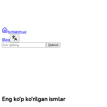
Ismlarim.uz
Blog
Qidirish
Eng ko‘p ko‘rilgan ismlar