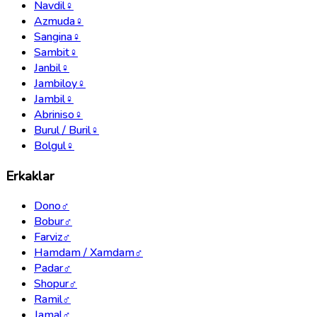
Navdil
♀
Azmuda
♀
Sangina
♀
Sambit
♀
Janbil
♀
Jambiloy
♀
Jambil
♀
Abriniso
♀
Burul / Buril
♀
Bolgul
♀
Erkaklar
Dono
♂
Bobur
♂
Farviz
♂
Hamdam / Xamdam
♂
Padar
♂
Shopur
♂
Ramil
♂
Jamal
♂