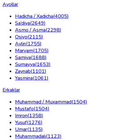
Ayollar
Hadicha / Xadicha
(
4005
)
Sa’diya
(
2649
)
Asmo / Asma
(
2298
)
Osiyo
(
2115
)
Aylin
(
1755
)
Maryam
(
1705
)
Samiya
(
1688
)
Sumayya
(
1653
)
Zaynab
(
1101
)
Yasmina
(
1061
)
Erkaklar
Muhammad / Muxammad
(
1504
)
Mustafo
(
1504
)
Imron
(
1358
)
Yusuf
(
1276
)
Umar
(
1135
)
Muhammadali
(
1123
)