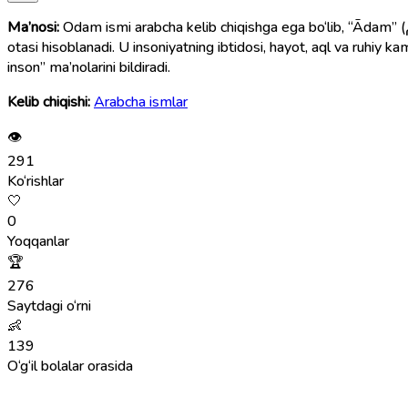
Ma’nosi:
Odam ismi arabcha kelib chiqishga ega bo‘lib, “Ādam” (آدَم) so‘zidan olingan. Islom ta’limotida Hazrati Odam (a.s.) — Alloh tomonidan yaratilgan birinchi inson va barcha odamzodning
otasi hisoblanadi. U insoniyatning ibtidosi, hayot, aql va ruhiy k
inson” ma’nolarini bildiradi.
Kelib chiqishi:
Arabcha ismlar
👁
291
Ko‘rishlar
🤍
0
Yoqqanlar
🏆
276
Saytdagi o‘rni
👶
139
O‘g‘il bolalar orasida