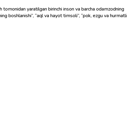
ing boshlanishi”, “aql va hayot timsoli”, “pok, ezgu va hurmatli