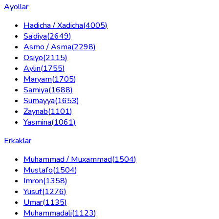
Ayollar
Hadicha / Xadicha
(
4005
)
Sa’diya
(
2649
)
Asmo / Asma
(
2298
)
Osiyo
(
2115
)
Aylin
(
1755
)
Maryam
(
1705
)
Samiya
(
1688
)
Sumayya
(
1653
)
Zaynab
(
1101
)
Yasmina
(
1061
)
Erkaklar
Muhammad / Muxammad
(
1504
)
Mustafo
(
1504
)
Imron
(
1358
)
Yusuf
(
1276
)
Umar
(
1135
)
Muhammadali
(
1123
)