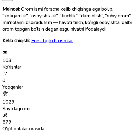
Ma’nosi:
Orom ismi forscha kelib chiqishga ega bo‘lib,
“xotirjamlik”, “osoyishtalik”, “tinchlik”, “dam olish”, “ruhiy orom”
ma’nolarini bildiradi. Ism — hayoti tinch, ko‘ngli osoyishta, qalbi
orom topgan bo‘lsin degan ezgu niyatni ifodalaydi.
Kelib chiqishi:
Fors-tojikcha ismlar
👁
103
Ko‘rishlar
🤍
0
Yoqqanlar
🏆
1029
Saytdagi o‘rni
👶
579
O‘g‘il bolalar orasida