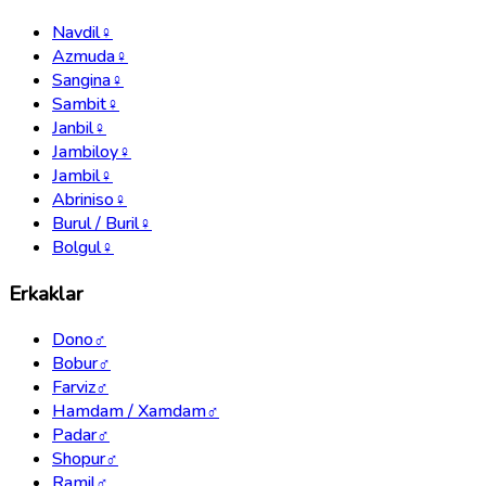
Navdil
♀
Azmuda
♀
Sangina
♀
Sambit
♀
Janbil
♀
Jambiloy
♀
Jambil
♀
Abriniso
♀
Burul / Buril
♀
Bolgul
♀
Erkaklar
Dono
♂
Bobur
♂
Farviz
♂
Hamdam / Xamdam
♂
Padar
♂
Shopur
♂
Ramil
♂