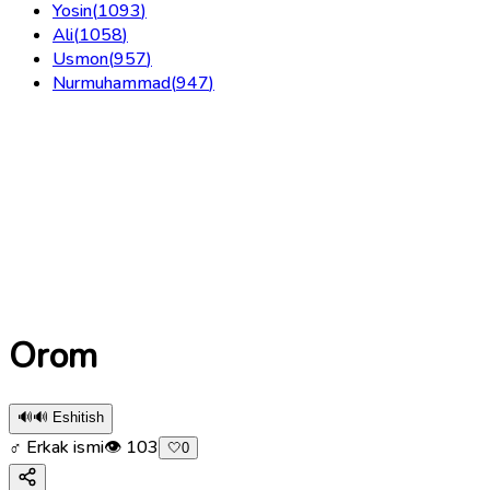
Yosin
(
1093
)
Ali
(
1058
)
Usmon
(
957
)
Nurmuhammad
(
947
)
Orom
🔊
🔊 Eshitish
♂ Erkak ismi
👁
103
🤍
0