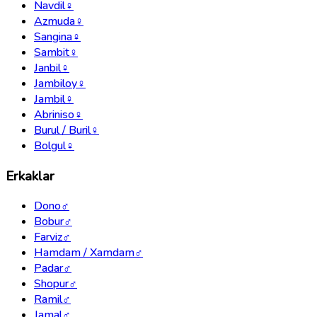
Navdil
♀
Azmuda
♀
Sangina
♀
Sambit
♀
Janbil
♀
Jambiloy
♀
Jambil
♀
Abriniso
♀
Burul / Buril
♀
Bolgul
♀
Erkaklar
Dono
♂
Bobur
♂
Farviz
♂
Hamdam / Xamdam
♂
Padar
♂
Shopur
♂
Ramil
♂
Jamal
♂