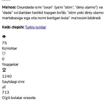
Ma’nosi:
Oxundada ismi “oxun” (ya’ni “olim”, “diniy ulamo”) va
“dada” so‘zlaridan tashkil topgan bo‘lib, “olim yoki diniy ulamo
martabasiga ega ota nomi berilgan bola” ma’nosini bildiradi.
Kelib chiqishi:
Turkiy ismlar
👁
75
Ko‘rishlar
🤍
0
Yoqqanlar
🏆
1240
Saytdagi o‘rni
👶
713
O‘g‘il bolalar orasida