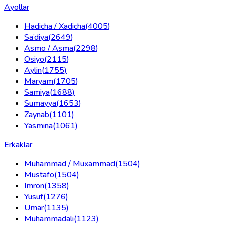
Ayollar
Hadicha / Xadicha
(
4005
)
Sa’diya
(
2649
)
Asmo / Asma
(
2298
)
Osiyo
(
2115
)
Aylin
(
1755
)
Maryam
(
1705
)
Samiya
(
1688
)
Sumayya
(
1653
)
Zaynab
(
1101
)
Yasmina
(
1061
)
Erkaklar
Muhammad / Muxammad
(
1504
)
Mustafo
(
1504
)
Imron
(
1358
)
Yusuf
(
1276
)
Umar
(
1135
)
Muhammadali
(
1123
)