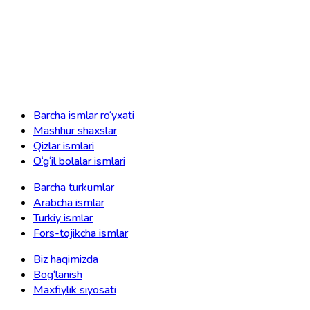
Barcha ismlar ro‘yxati
Mashhur shaxslar
Qizlar ismlari
O‘g‘il bolalar ismlari
Barcha turkumlar
Arabcha ismlar
Turkiy ismlar
Fors-tojikcha ismlar
Biz haqimizda
Bog‘lanish
Maxfiylik siyosati