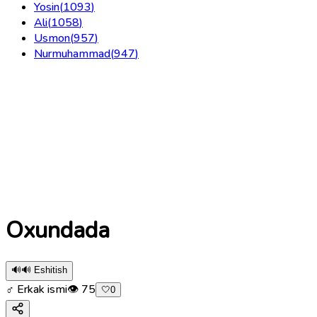
Yosin
(
1093
)
Ali
(
1058
)
Usmon
(
957
)
Nurmuhammad
(
947
)
Oxundada
🔊
🔊 Eshitish
♂ Erkak ismi
👁
75
🤍
0