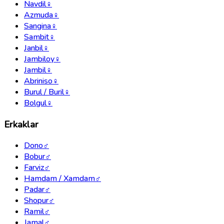
Navdil
♀
Azmuda
♀
Sangina
♀
Sambit
♀
Janbil
♀
Jambiloy
♀
Jambil
♀
Abriniso
♀
Burul / Buril
♀
Bolgul
♀
Erkaklar
Dono
♂
Bobur
♂
Farviz
♂
Hamdam / Xamdam
♂
Padar
♂
Shopur
♂
Ramil
♂
Jamal
♂