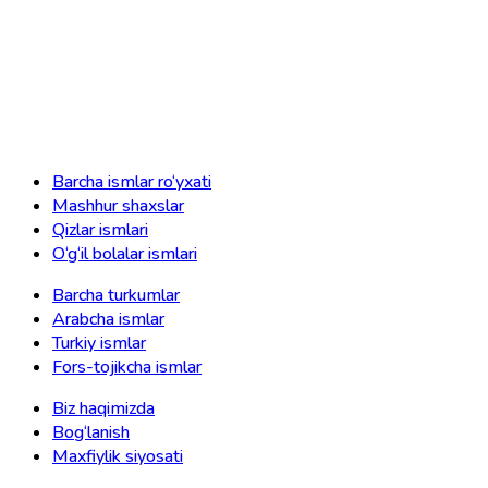
Barcha ismlar ro‘yxati
Mashhur shaxslar
Qizlar ismlari
O‘g‘il bolalar ismlari
Barcha turkumlar
Arabcha ismlar
Turkiy ismlar
Fors-tojikcha ismlar
Biz haqimizda
Bog‘lanish
Maxfiylik siyosati