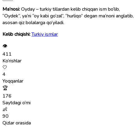
Ma’nosi:
Oyday – turkiy tillardan kelib chiqqan ism bo‘lib,
“Oydek”, ya’ni “oy kabi go‘zal”, “hurliqo” degan ma’noni anglatib,
asosan qiz bolalarga qo‘yiladi.
Kelib chiqishi:
Turkiy ismlar
👁
411
Ko‘rishlar
🤍
4
Yoqqanlar
🏆
176
Saytdagi o‘rni
👶
90
Qizlar orasida