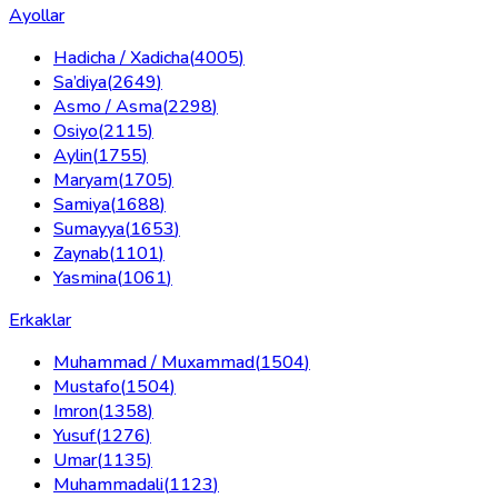
Ayollar
Hadicha / Xadicha
(
4005
)
Sa’diya
(
2649
)
Asmo / Asma
(
2298
)
Osiyo
(
2115
)
Aylin
(
1755
)
Maryam
(
1705
)
Samiya
(
1688
)
Sumayya
(
1653
)
Zaynab
(
1101
)
Yasmina
(
1061
)
Erkaklar
Muhammad / Muxammad
(
1504
)
Mustafo
(
1504
)
Imron
(
1358
)
Yusuf
(
1276
)
Umar
(
1135
)
Muhammadali
(
1123
)