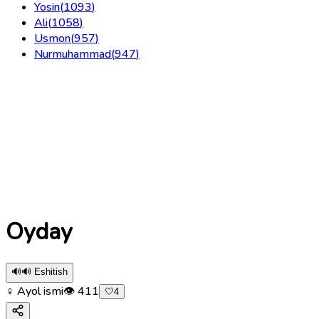
Yosin
(
1093
)
Ali
(
1058
)
Usmon
(
957
)
Nurmuhammad
(
947
)
Oyday
🔊
🔊 Eshitish
♀ Ayol ismi
👁
411
🤍
4