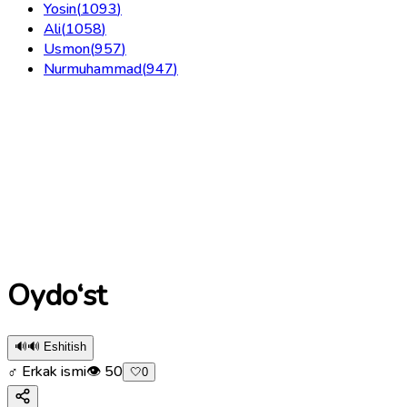
Yosin
(
1093
)
Ali
(
1058
)
Usmon
(
957
)
Nurmuhammad
(
947
)
Oydo‘st
🔊
🔊 Eshitish
♂ Erkak ismi
👁
50
🤍
0