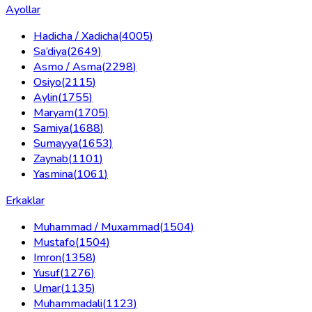
Ayollar
Hadicha / Xadicha
(
4005
)
Sa’diya
(
2649
)
Asmo / Asma
(
2298
)
Osiyo
(
2115
)
Aylin
(
1755
)
Maryam
(
1705
)
Samiya
(
1688
)
Sumayya
(
1653
)
Zaynab
(
1101
)
Yasmina
(
1061
)
Erkaklar
Muhammad / Muxammad
(
1504
)
Mustafo
(
1504
)
Imron
(
1358
)
Yusuf
(
1276
)
Umar
(
1135
)
Muhammadali
(
1123
)