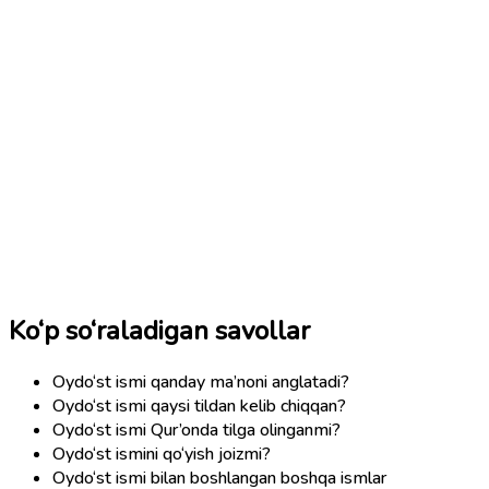
Ko‘p so‘raladigan savollar
Oydo‘st ismi qanday ma’noni anglatadi?
Oydo‘st ismi qaysi tildan kelib chiqqan?
Oydo‘st ismi Qur’onda tilga olinganmi?
Oydo‘st ismini qo‘yish joizmi?
Oydo‘st ismi bilan boshlangan boshqa ismlar