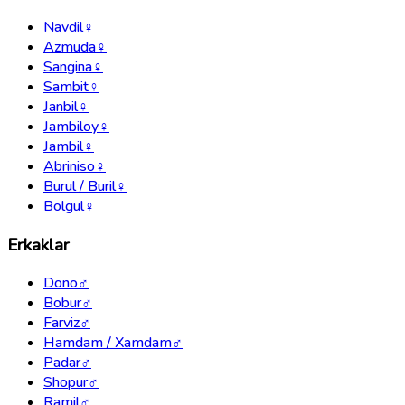
Navdil
♀
Azmuda
♀
Sangina
♀
Sambit
♀
Janbil
♀
Jambiloy
♀
Jambil
♀
Abriniso
♀
Burul / Buril
♀
Bolgul
♀
Erkaklar
Dono
♂
Bobur
♂
Farviz
♂
Hamdam / Xamdam
♂
Padar
♂
Shopur
♂
Ramil
♂