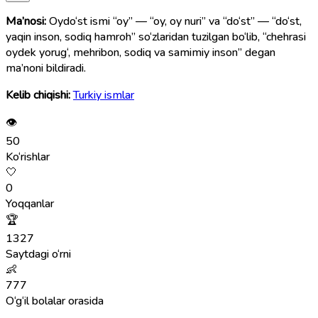
Ma’nosi:
Oydo‘st ismi “oy” — “oy, oy nuri” va “do‘st” — “do‘st,
yaqin inson, sodiq hamroh” so‘zlaridan tuzilgan bo‘lib, “chehrasi
oydek yorug‘, mehribon, sodiq va samimiy inson” degan
ma’noni bildiradi.
Kelib chiqishi:
Turkiy ismlar
👁
50
Ko‘rishlar
🤍
0
Yoqqanlar
🏆
1327
Saytdagi o‘rni
👶
777
O‘g‘il bolalar orasida