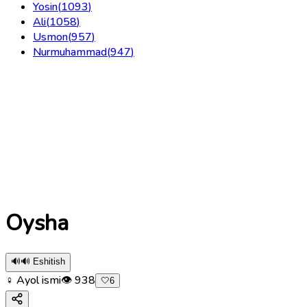
Yosin
(
1093
)
Ali
(
1058
)
Usmon
(
957
)
Nurmuhammad
(
947
)
Oysha
🔊
🔊 Eshitish
♀ Ayol ismi
👁
938
🤍
6