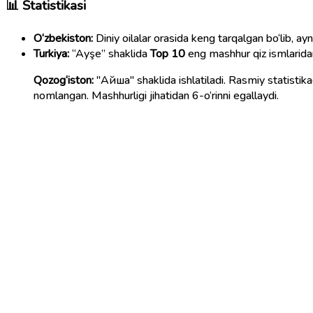
📊 Statistikasi
O‘zbekiston:
Diniy oilalar orasida keng tarqalgan bo‘lib, ayni
Turkiya:
“Ayşe” shaklida
Top 10
eng mashhur qiz ismlaridan
Qozog‘iston:
"Айша" shaklida ishlatiladi. Rasmiy statistik
nomlangan. Mashhurligi jihatidan 6-o‘rinni egallaydi.