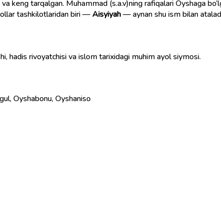
i va keng tarqalgan. Muhammad (s.a.v)ning rafiqalari Oyshaga bo‘lga
llar tashkilotlaridan biri —
Aisyiyah
— aynan shu ism bilan ataladi
, hadis rivoyatchisi va islom tarixidagi muhim ayol siymosi.
yshagul, Oyshabonu, Oyshaniso