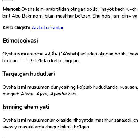
Ma’nosi:
Oysha ismi arab tilidan olingan bo‘lib, "hayot kechiruvch
bint Abu Bakr nomi bilan mashhur bo‘lgan. Shu bois, ism diniy va
Kelib chiqishi:
Arabcha ismlar
Etimologiyasi
Oysha ismi arabcha
عائشة (ʻĀ’ishah)
so‘zidan olingan bo‘lib, "hay
bo‘lgan
ʿ-ʿ-sh
fe’lidan kelib chiqqan.
Tarqalgan hududlari
Oysha ismi musulmon dunyosining ko‘plab hududlarida, xususan
mavjud:
Aisha, Ayşe, Ayesha
kabi.
Ismning ahamiyati
Oysha ismi musulmonlar orasida nihoyatda mashhur sanaladi, c
siyosiy masalalarda chuqur bilimli bo‘lgan.