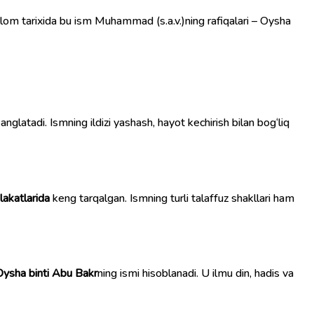
. Islom tarixida bu ism Muhammad (s.a.v.)ning rafiqalari – Oysha
 anglatadi. Ismning ildizi yashash, hayot kechirish bilan bog‘liq
akatlarida
keng tarqalgan. Ismning turli talaffuz shakllari ham
Oysha binti Abu Bakr
ning ismi hisoblanadi. U ilmu din, hadis va