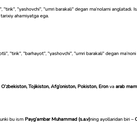
i", "tirik", "yashovchi", "umri barakali" degan ma’nolarni anglatadi
 tarixiy ahamiyatga ega.
otli", "tirik", "barhayot", "yashovchi", "umri barakali" degan ma’noni
,
O‘zbekiston, Tojikiston, Afg‘oniston, Pokiston, Eron
va
arab maml
hunki bu ism
Payg‘ambar Muhammad (s.a.v)
ning ayollaridan biri –