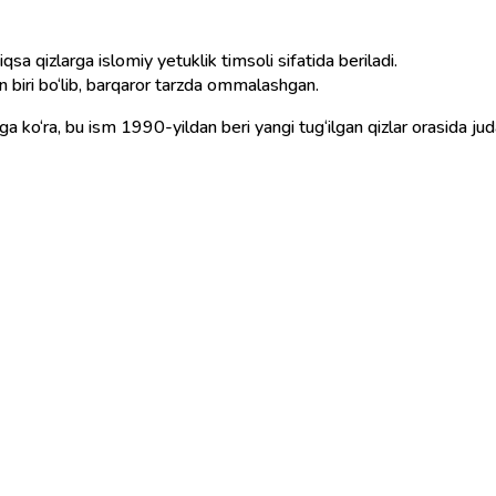
qsa qizlarga islomiy yetuklik timsoli sifatida beriladi.
 biri bo‘lib, barqaror tarzda ommalashgan.
aga ko‘ra, bu ism 1990-yildan beri yangi tug‘ilgan qizlar orasida 