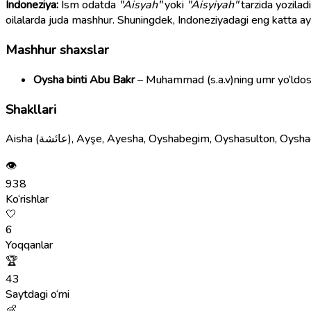
Indoneziya:
Ism odatda
"Aisyah"
yoki
"Aisyiyah"
tarzida yozilad
oilalarda juda mashhur. Shuningdek, Indoneziyadagi eng katta ayo
Mashhur shaxslar
Oysha binti Abu Bakr
– Muhammad (s.a.v)ning umr yo‘ldoshi
Shakllari
Aisha (عائشة), Ayşe, Ayesha, Oyshabegim, Oyshasulton, O
👁
938
Ko‘rishlar
🤍
6
Yoqqanlar
🏆
43
Saytdagi o‘rni
👶