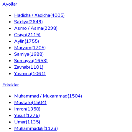
Ayollar
Hadicha / Xadicha
(
4005
)
Sa’diya
(
2649
)
Asmo / Asma
(
2298
)
Osiyo
(
2115
)
Aylin
(
1755
)
Maryam
(
1705
)
Samiya
(
1688
)
Sumayya
(
1653
)
Zaynab
(
1101
)
Yasmina
(
1061
)
Erkaklar
Muhammad / Muxammad
(
1504
)
Mustafo
(
1504
)
Imron
(
1358
)
Yusuf
(
1276
)
Umar
(
1135
)
Muhammadali
(
1123
)