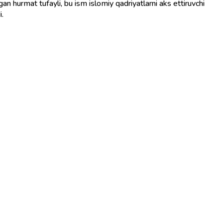
n hurmat tufayli, bu ism islomiy qadriyatlarni aks ettiruvchi
.