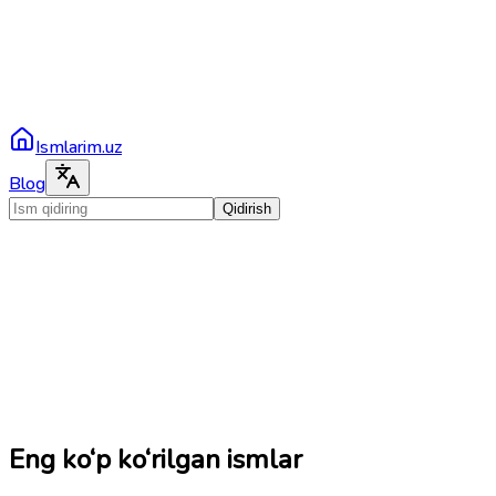
Ismlarim.uz
Blog
Qidirish
Eng ko‘p ko‘rilgan ismlar