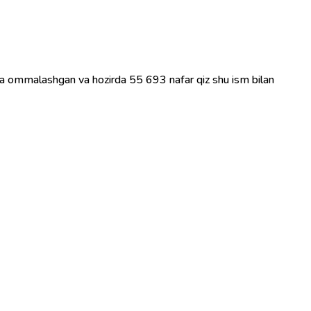
juda ommalashgan va hozirda 55 693 nafar qiz shu ism bilan