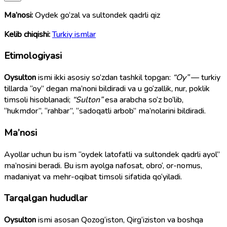
Ma’nosi:
Oydek go‘zal va sultondek qadrli qiz
Kelib chiqishi:
Turkiy ismlar
Etimologiyasi
Oysulton
ismi ikki asosiy so‘zdan tashkil topgan:
“Oy”
— turkiy
tillarda “oy” degan ma’noni bildiradi va u go‘zallik, nur, poklik
timsoli hisoblanadi;
“Sulton”
esa arabcha so‘z bo‘lib,
“hukmdor”, “rahbar”, “sadoqatli arbob” ma’nolarini bildiradi.
Ma’nosi
Ayollar uchun bu ism “oydek latofatli va sultondek qadrli ayol”
ma’nosini beradi. Bu ism ayolga nafosat, obro‘, or-nomus,
madaniyat va mehr-oqibat timsoli sifatida qo‘yiladi.
Tarqalgan hududlar
Oysulton
ismi asosan Qozog‘iston, Qirg‘iziston va boshqa