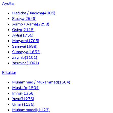
Ayollar
Hadicha / Xadicha
(
4005
)
Sa’diya
(
2649
)
Asmo / Asma
(
2298
)
Osiyo
(
2115
)
Aylin
(
1755
)
Maryam
(
1705
)
Samiya
(
1688
)
Sumayya
(
1653
)
Zaynab
(
1101
)
Yasmina
(
1061
)
Erkaklar
Muhammad / Muxammad
(
1504
)
Mustafo
(
1504
)
Imron
(
1358
)
Yusuf
(
1276
)
Umar
(
1135
)
Muhammadali
(
1123
)