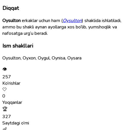
Diqqat
Oysulton
erkaklar uchun ham (
Oysulton
) shaklida ishlatiladi,
ammo bu shakli aynan ayollarga xos bo‘lib, yumshoqlik va
nafosatga urg‘u beradi.
Ism shakllari
Oysulton, Oyxon, Oygul, Oynisa, Oysara
👁
257
Ko‘rishlar
🤍
0
Yoqqanlar
🏆
327
Saytdagi o‘rni
👶