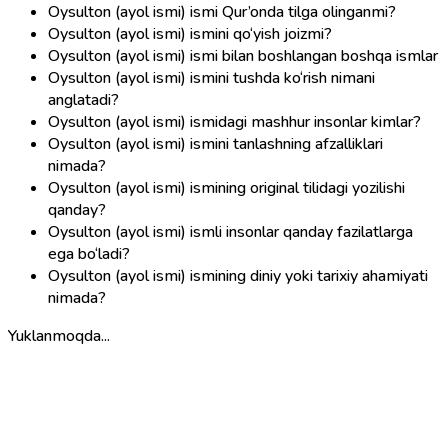
Oysulton (ayol ismi) ismi Qur’onda tilga olinganmi?
Oysulton (ayol ismi) ismini qo‘yish joizmi?
Oysulton (ayol ismi) ismi bilan boshlangan boshqa ismlar
Oysulton (ayol ismi) ismini tushda ko‘rish nimani
anglatadi?
Oysulton (ayol ismi) ismidagi mashhur insonlar kimlar?
Oysulton (ayol ismi) ismini tanlashning afzalliklari
nimada?
Oysulton (ayol ismi) ismining original tilidagi yozilishi
qanday?
Oysulton (ayol ismi) ismli insonlar qanday fazilatlarga
ega bo‘ladi?
Oysulton (ayol ismi) ismining diniy yoki tarixiy ahamiyati
nimada?
Yuklanmoqda...