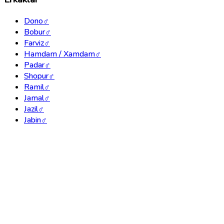
Dono
♂
Bobur
♂
Farviz
♂
Hamdam / Xamdam
♂
Padar
♂
Shopur
♂
Ramil
♂
Jamal
♂
Jazil
♂
Jabin
♂