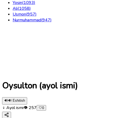
Yosin
(
1093
)
Ali
(
1058
)
Usmon
(
957
)
Nurmuhammad
(
947
)
Oysulton (ayol ismi)
🔊
🔊 Eshitish
♀ Ayol ismi
👁
257
🤍
0