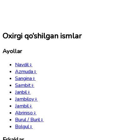
Oxirgi qo‘shilgan ismlar
Ayollar
Navdil
♀
Azmuda
♀
Sangina
♀
Sambit
♀
Janbil
♀
Jambiloy
♀
Jambil
♀
Abriniso
♀
Burul / Buril
♀
Bolgul
♀
Erkaklar