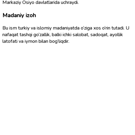
Markaziy Osiyo davlatlarida uchraydi.
Madaniy izoh
Bu ism turkiy va islomiy madaniyatda o‘ziga xos o‘rin tutadi. U
nafaqat tashqi go‘zallik, balki ichki salobat, sadoqat, ayollik
latofati va iymon bilan bog‘liqdir.