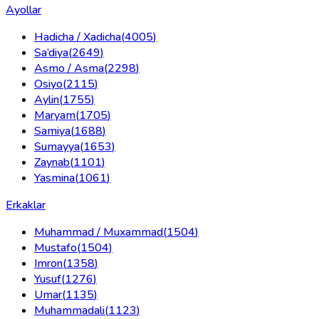
Ayollar
Hadicha / Xadicha
(
4005
)
Sa’diya
(
2649
)
Asmo / Asma
(
2298
)
Osiyo
(
2115
)
Aylin
(
1755
)
Maryam
(
1705
)
Samiya
(
1688
)
Sumayya
(
1653
)
Zaynab
(
1101
)
Yasmina
(
1061
)
Erkaklar
Muhammad / Muxammad
(
1504
)
Mustafo
(
1504
)
Imron
(
1358
)
Yusuf
(
1276
)
Umar
(
1135
)
Muhammadali
(
1123
)