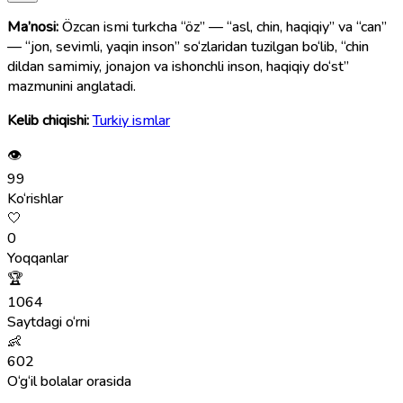
Ma’nosi:
Özcan ismi turkcha “öz” — “asl, chin, haqiqiy” va “can”
— “jon, sevimli, yaqin inson” so‘zlaridan tuzilgan bo‘lib, “chin
dildan samimiy, jonajon va ishonchli inson, haqiqiy do‘st”
mazmunini anglatadi.
Kelib chiqishi:
Turkiy ismlar
👁
99
Ko‘rishlar
🤍
0
Yoqqanlar
🏆
1064
Saytdagi o‘rni
👶
602
O‘g‘il bolalar orasida