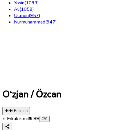
Yosin
(
1093
)
Ali
(
1058
)
Usmon
(
957
)
Nurmuhammad
(
947
)
O‘zjan / Özcan
🔊
🔊 Eshitish
♂ Erkak ismi
👁
99
🤍
0