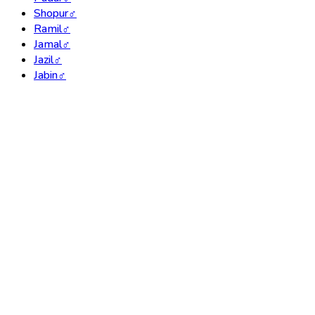
Shopur
♂
Ramil
♂
Jamal
♂
Jazil
♂
Jabin
♂