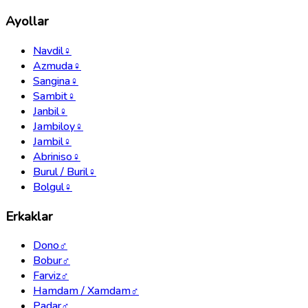
Ayollar
Navdil
♀
Azmuda
♀
Sangina
♀
Sambit
♀
Janbil
♀
Jambiloy
♀
Jambil
♀
Abriniso
♀
Burul / Buril
♀
Bolgul
♀
Erkaklar
Dono
♂
Bobur
♂
Farviz
♂
Hamdam / Xamdam
♂
Padar
♂