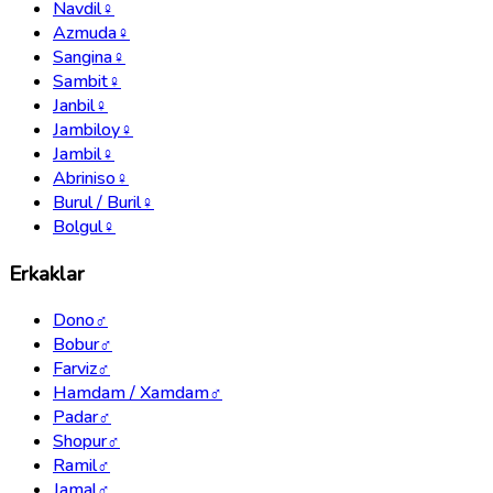
Navdil
♀
Azmuda
♀
Sangina
♀
Sambit
♀
Janbil
♀
Jambiloy
♀
Jambil
♀
Abriniso
♀
Burul / Buril
♀
Bolgul
♀
Erkaklar
Dono
♂
Bobur
♂
Farviz
♂
Hamdam / Xamdam
♂
Padar
♂
Shopur
♂
Ramil
♂
Jamal
♂