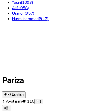
Yosin
(
1093
)
Ali
(
1058
)
Usmon
(
957
)
Nurmuhammad
(
947
)
Pariza
🔊
🔊 Eshitish
♀ Ayol ismi
👁
110
🤍
1