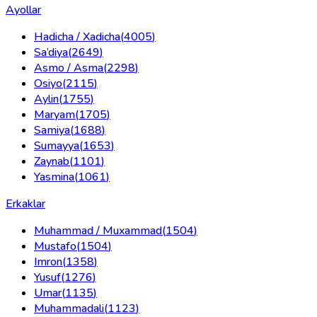
Ayollar
Hadicha / Xadicha
(
4005
)
Sa’diya
(
2649
)
Asmo / Asma
(
2298
)
Osiyo
(
2115
)
Aylin
(
1755
)
Maryam
(
1705
)
Samiya
(
1688
)
Sumayya
(
1653
)
Zaynab
(
1101
)
Yasmina
(
1061
)
Erkaklar
Muhammad / Muxammad
(
1504
)
Mustafo
(
1504
)
Imron
(
1358
)
Yusuf
(
1276
)
Umar
(
1135
)
Muhammadali
(
1123
)