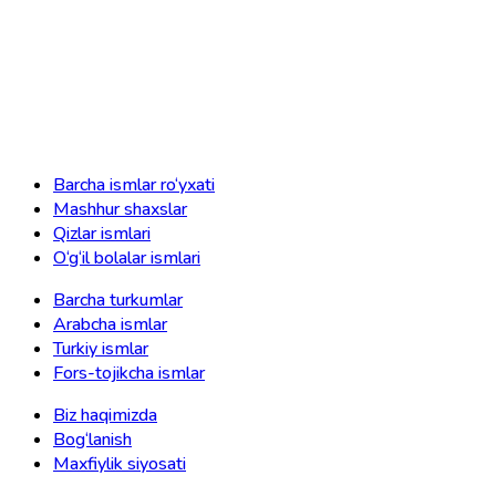
Barcha ismlar ro‘yxati
Mashhur shaxslar
Qizlar ismlari
O‘g‘il bolalar ismlari
Barcha turkumlar
Arabcha ismlar
Turkiy ismlar
Fors-tojikcha ismlar
Biz haqimizda
Bog‘lanish
Maxfiylik siyosati