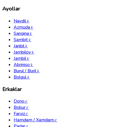
Ayollar
Navdil
♀
Azmuda
♀
Sangina
♀
Sambit
♀
Janbil
♀
Jambiloy
♀
Jambil
♀
Abriniso
♀
Burul / Buril
♀
Bolgul
♀
Erkaklar
Dono
♂
Bobur
♂
Farviz
♂
Hamdam / Xamdam
♂
Padar
♂