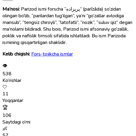
Ma’nosi:
Parizod ismi forscha “پریزاده” (parīzāda) so‘zidan
olingan bo‘lib, “parilardan tug‘ilgan”, ya’ni “go‘zallar avlodiga
mansub”, “tengsiz chiroyli”, “latofatli”, “nozik”, “suluv qiz” degan
ma’nolarni bildiradi. Shu bois, Parizod ismi afsonaviy go‘zallik,
poklik va nafislik timsoli sifatida ishlatiladi. Bu ism Parizoda
ismining qisqartirilgan shaklidir.
Kelib chiqishi:
Fors-tojikcha ismlar
👁
538
Ko‘rishlar
🤍
11
Yoqqanlar
🏆
106
Saytdagi o‘rni
👶
57