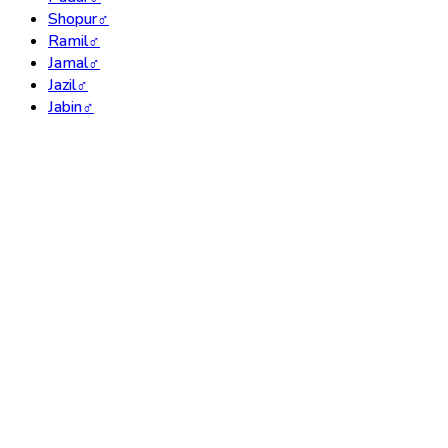
Shopur
♂
Ramil
♂
Jamal
♂
Jazil
♂
Jabin
♂