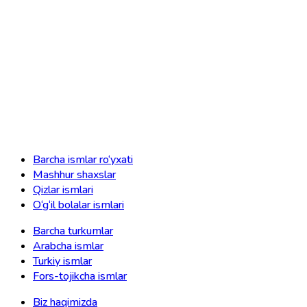
Barcha ismlar ro‘yxati
Mashhur shaxslar
Qizlar ismlari
O‘g‘il bolalar ismlari
Barcha turkumlar
Arabcha ismlar
Turkiy ismlar
Fors-tojikcha ismlar
Biz haqimizda