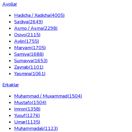
Ayollar
Hadicha / Xadicha
(
4005
)
Sa’diya
(
2649
)
Asmo / Asma
(
2298
)
Osiyo
(
2115
)
Aylin
(
1755
)
Maryam
(
1705
)
Samiya
(
1688
)
Sumayya
(
1653
)
Zaynab
(
1101
)
Yasmina
(
1061
)
Erkaklar
Muhammad / Muxammad
(
1504
)
Mustafo
(
1504
)
Imron
(
1358
)
Yusuf
(
1276
)
Umar
(
1135
)
Muhammadali
(
1123
)