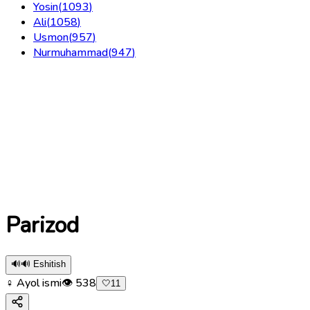
Yosin
(
1093
)
Ali
(
1058
)
Usmon
(
957
)
Nurmuhammad
(
947
)
Parizod
🔊
🔊 Eshitish
♀ Ayol ismi
👁
538
🤍
11