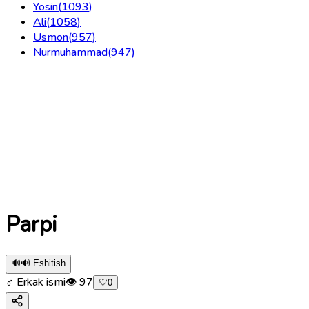
Yosin
(
1093
)
Ali
(
1058
)
Usmon
(
957
)
Nurmuhammad
(
947
)
Parpi
🔊
🔊 Eshitish
♂ Erkak ismi
👁
97
🤍
0