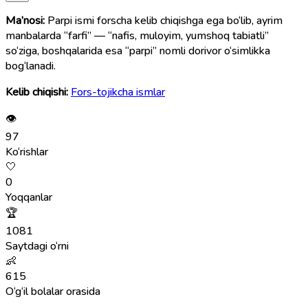
Ma’nosi:
Parpi ismi forscha kelib chiqishga ega bo‘lib, ayrim
manbalarda “farfi” — “nafis, muloyim, yumshoq tabiatli”
so‘ziga, boshqalarida esa “parpi” nomli dorivor o‘simlikka
bog‘lanadi.
Kelib chiqishi:
Fors-tojikcha ismlar
👁
97
Ko‘rishlar
🤍
0
Yoqqanlar
🏆
1081
Saytdagi o‘rni
👶
615
O‘g‘il bolalar orasida