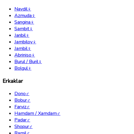
Navdil
♀
Azmuda
♀
Sangina
♀
Sambit
♀
Janbil
♀
Jambiloy
♀
Jambil
♀
Abriniso
♀
Burul / Buril
♀
Bolgul
♀
Erkaklar
Dono
♂
Bobur
♂
Farviz
♂
Hamdam / Xamdam
♂
Padar
♂
Shopur
♂
Ramil
♂