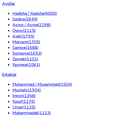
Ayollar
Hadicha / Xadicha
(
4005
)
Sa’diya
(
2649
)
Asmo / Asma
(
2298
)
Osiyo
(
2115
)
Aylin
(
1755
)
Maryam
(
1705
)
Samiya
(
1688
)
Sumayya
(
1653
)
Zaynab
(
1101
)
Yasmina
(
1061
)
Erkaklar
Muhammad / Muxammad
(
1504
)
Mustafo
(
1504
)
Imron
(
1358
)
Yusuf
(
1276
)
Umar
(
1135
)
Muhammadali
(
1123
)