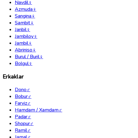
Navdil
♀
Azmuda
♀
Sangina
♀
Sambit
♀
Janbil
♀
Jambiloy
♀
Jambil
♀
Abriniso
♀
Burul / Buril
♀
Bolgul
♀
Erkaklar
Dono
♂
Bobur
♂
Farviz
♂
Hamdam / Xamdam
♂
Padar
♂
Shopur
♂
Ramil
♂
Jamal
♂