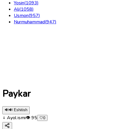
Yosin
(
1093
)
Ali
(
1058
)
Usmon
(
957
)
Nurmuhammad
(
947
)
Paykar
🔊
🔊 Eshitish
♀ Ayol ismi
👁
95
🤍
0