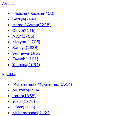
Ayollar
Hadicha / Xadicha
(
4005
)
Sa’diya
(
2649
)
Asmo / Asma
(
2298
)
Osiyo
(
2115
)
Aylin
(
1755
)
Maryam
(
1705
)
Samiya
(
1688
)
Sumayya
(
1653
)
Zaynab
(
1101
)
Yasmina
(
1061
)
Erkaklar
Muhammad / Muxammad
(
1504
)
Mustafo
(
1504
)
Imron
(
1358
)
Yusuf
(
1276
)
Umar
(
1135
)
Muhammadali
(
1123
)