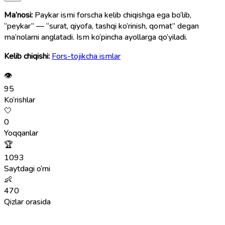
Ma’nosi:
Paykar ismi forscha kelib chiqishga ega bo‘lib,
“peykar” — “surat, qiyofa, tashqi ko‘rinish, qomat” degan
ma’nolarni anglatadi. Ism ko‘pincha ayollarga qo‘yiladi.
Kelib chiqishi:
Fors-tojikcha ismlar
👁
95
Ko‘rishlar
🤍
0
Yoqqanlar
🏆
1093
Saytdagi o‘rni
👶
470
Qizlar orasida