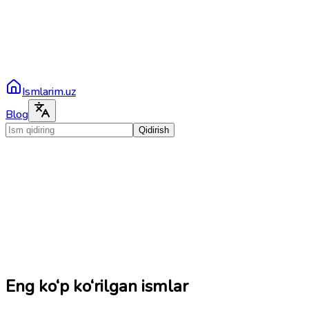
Ismlarim.uz
Blog
Qidirish
Eng ko‘p ko‘rilgan ismlar