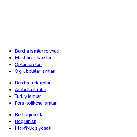
Barcha ismlar ro‘yxati
Mashhur shaxslar
Qizlar ismlari
O‘g‘il bolalar ismlari
Barcha turkumlar
Arabcha ismlar
Turkiy ismlar
Fors-tojikcha ismlar
Biz haqimizda
Bog‘lanish
Maxfiylik siyosati