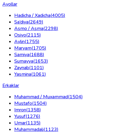
Ayollar
Hadicha / Xadicha
(
4005
)
Sa’diya
(
2649
)
Asmo / Asma
(
2298
)
Osiyo
(
2115
)
Aylin
(
1755
)
Maryam
(
1705
)
Samiya
(
1688
)
Sumayya
(
1653
)
Zaynab
(
1101
)
Yasmina
(
1061
)
Erkaklar
Muhammad / Muxammad
(
1504
)
Mustafo
(
1504
)
Imron
(
1358
)
Yusuf
(
1276
)
Umar
(
1135
)
Muhammadali
(
1123
)