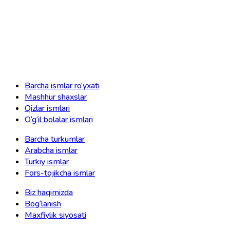
Barcha ismlar ro‘yxati
Mashhur shaxslar
Qizlar ismlari
O‘g‘il bolalar ismlari
Barcha turkumlar
Arabcha ismlar
Turkiy ismlar
Fors-tojikcha ismlar
Biz haqimizda
Bog‘lanish
Maxfiylik siyosati