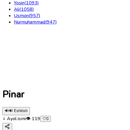
Yosin
(
1093
)
Ali
(
1058
)
Usmon
(
957
)
Nurmuhammad
(
947
)
Pinar
🔊
🔊 Eshitish
♀ Ayol ismi
👁
119
🤍
0