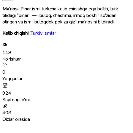
Ma’nosi:
Pinar ismi turkcha kelib chiqishga ega bo‘lib, turk
tilidagi “pınar” — “buloq, chashma, irmoq boshi” so‘zidan
olingan va ism “buloqdek pokiza qiz” ma’nosini bildiradi.
Kelib chiqishi:
Turkiy ismlar
👁
119
Ko‘rishlar
🤍
0
Yoqqanlar
🏆
924
Saytdagi o‘rni
👶
408
Qizlar orasida