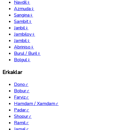
Navdil
♀
Azmuda
♀
Sangina
♀
Sambit
♀
Janbil
♀
Jambiloy
♀
Jambil
♀
Abriniso
♀
Burul / Buril
♀
Bolgul
♀
Erkaklar
Dono
♂
Bobur
♂
Farviz
♂
Hamdam / Xamdam
♂
Padar
♂
Shopur
♂
Ramil
♂
Jamal
♂