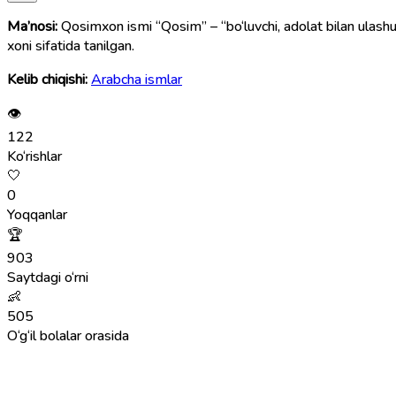
Ma’nosi:
Qosimxon ismi “Qosim” – “bo‘luvchi, adolat bilan ulas
xoni sifatida tanilgan.
Kelib chiqishi:
Arabcha ismlar
👁
122
Ko‘rishlar
🤍
0
Yoqqanlar
🏆
903
Saytdagi o‘rni
👶
505
O‘g‘il bolalar orasida