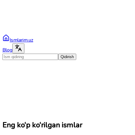
Ismlarim.uz
Blog
Qidirish
Eng ko‘p ko‘rilgan ismlar