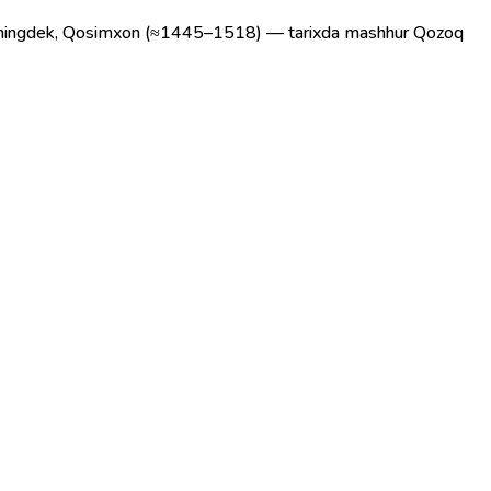
n. Shuningdek, Qosimxon (≈1445–1518) — tarixda mashhur Qozoq