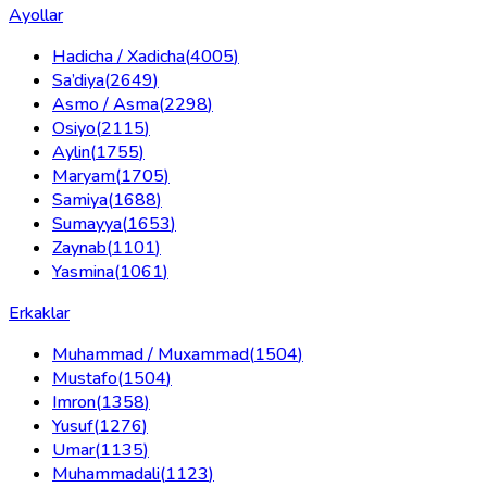
Ayollar
Hadicha / Xadicha
(
4005
)
Sa’diya
(
2649
)
Asmo / Asma
(
2298
)
Osiyo
(
2115
)
Aylin
(
1755
)
Maryam
(
1705
)
Samiya
(
1688
)
Sumayya
(
1653
)
Zaynab
(
1101
)
Yasmina
(
1061
)
Erkaklar
Muhammad / Muxammad
(
1504
)
Mustafo
(
1504
)
Imron
(
1358
)
Yusuf
(
1276
)
Umar
(
1135
)
Muhammadali
(
1123
)