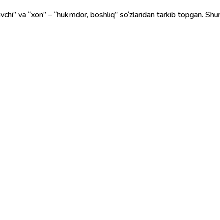
huvchi” va “xon” – “hukmdor, boshliq” so‘zlaridan tarkib topga