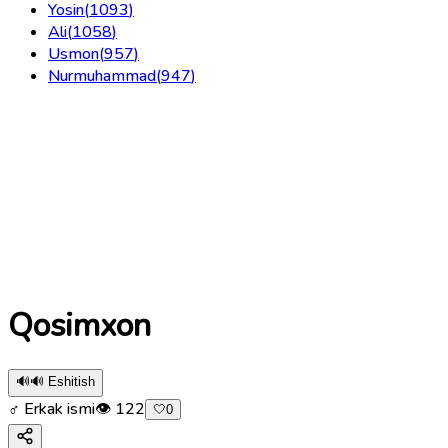
Yosin
(
1093
)
Ali
(
1058
)
Usmon
(
957
)
Nurmuhammad
(
947
)
Qosimxon
🔊
🔊 Eshitish
♂ Erkak ismi
👁
122
🤍
0