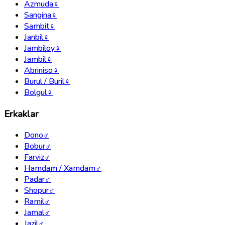
Azmuda
♀
Sangina
♀
Sambit
♀
Janbil
♀
Jambiloy
♀
Jambil
♀
Abriniso
♀
Burul / Buril
♀
Bolgul
♀
Erkaklar
Dono
♂
Bobur
♂
Farviz
♂
Hamdam / Xamdam
♂
Padar
♂
Shopur
♂
Ramil
♂
Jamal
♂
Jazil
♂