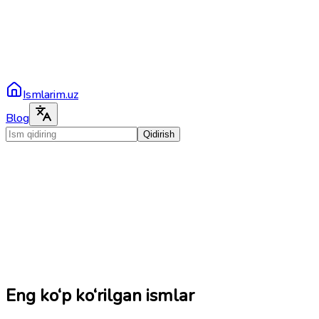
Ismlarim.uz
Blog
Qidirish
Eng ko‘p ko‘rilgan ismlar