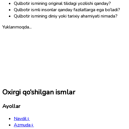
Qulbotir ismining original tilidagi yozilishi qanday?
Qulbotir ismli insonlar qanday fazilatlarga ega bo‘ladi?
Qulbotir ismining diniy yoki tarixiy ahamiyati nimada?
Yuklanmoqda...
Oxirgi qo‘shilgan ismlar
Ayollar
Navdil
♀
Azmuda
♀