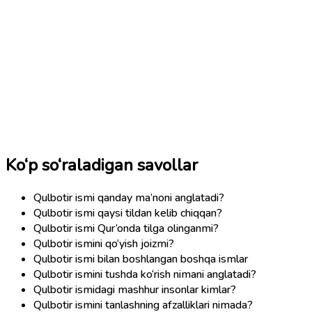
Ko‘p so‘raladigan savollar
Qulbotir ismi qanday ma’noni anglatadi?
Qulbotir ismi qaysi tildan kelib chiqqan?
Qulbotir ismi Qur’onda tilga olinganmi?
Qulbotir ismini qo‘yish joizmi?
Qulbotir ismi bilan boshlangan boshqa ismlar
Qulbotir ismini tushda ko‘rish nimani anglatadi?
Qulbotir ismidagi mashhur insonlar kimlar?
Qulbotir ismini tanlashning afzalliklari nimada?