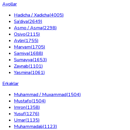
Ayollar
Hadicha / Xadicha
(
4005
)
Sa’diya
(
2649
)
Asmo / Asma
(
2298
)
Osiyo
(
2115
)
Aylin
(
1755
)
Maryam
(
1705
)
Samiya
(
1688
)
Sumayya
(
1653
)
Zaynab
(
1101
)
Yasmina
(
1061
)
Erkaklar
Muhammad / Muxammad
(
1504
)
Mustafo
(
1504
)
Imron
(
1358
)
Yusuf
(
1276
)
Umar
(
1135
)
Muhammadali
(
1123
)