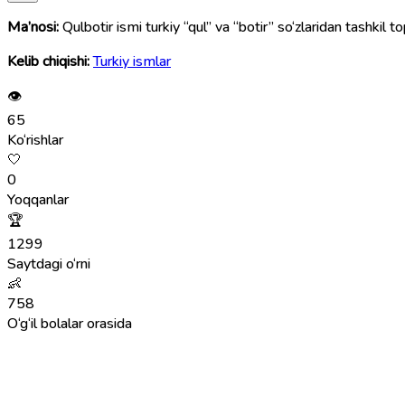
Ma’nosi:
Qulbotir ismi turkiy “qul” va “botir” so‘zlaridan tashkil
Kelib chiqishi:
Turkiy ismlar
👁
65
Ko‘rishlar
🤍
0
Yoqqanlar
🏆
1299
Saytdagi o‘rni
👶
758
O‘g‘il bolalar orasida