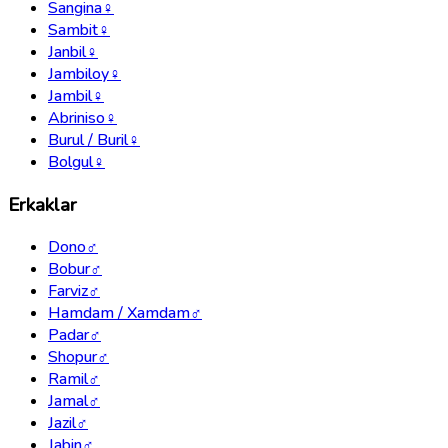
Sangina
♀
Sambit
♀
Janbil
♀
Jambiloy
♀
Jambil
♀
Abriniso
♀
Burul / Buril
♀
Bolgul
♀
Erkaklar
Dono
♂
Bobur
♂
Farviz
♂
Hamdam / Xamdam
♂
Padar
♂
Shopur
♂
Ramil
♂
Jamal
♂
Jazil
♂
Jabin
♂