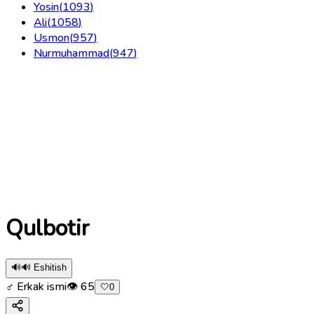
Yosin
(
1093
)
Ali
(
1058
)
Usmon
(
957
)
Nurmuhammad
(
947
)
Qulbotir
🔊
🔊 Eshitish
♂ Erkak ismi
👁
65
🤍
0