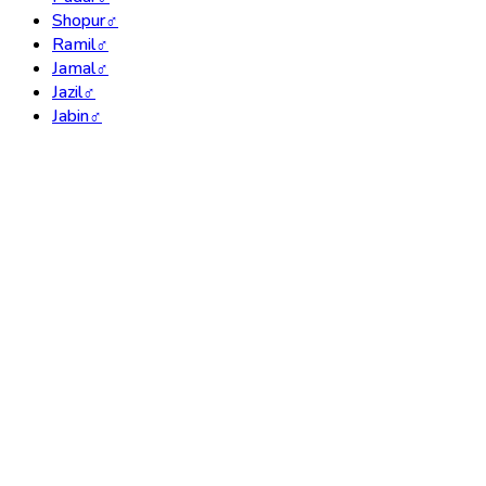
Shopur
♂
Ramil
♂
Jamal
♂
Jazil
♂
Jabin
♂