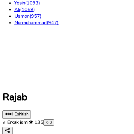
Yosin
(
1093
)
Ali
(
1058
)
Usmon
(
957
)
Nurmuhammad
(
947
)
Rajab
🔊
🔊 Eshitish
♂ Erkak ismi
👁
135
🤍
0