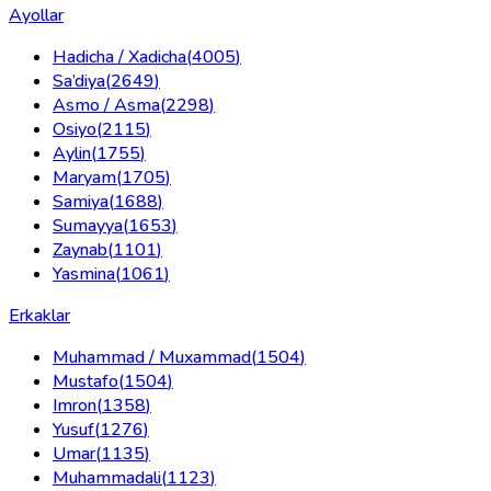
Ayollar
Hadicha / Xadicha
(
4005
)
Sa’diya
(
2649
)
Asmo / Asma
(
2298
)
Osiyo
(
2115
)
Aylin
(
1755
)
Maryam
(
1705
)
Samiya
(
1688
)
Sumayya
(
1653
)
Zaynab
(
1101
)
Yasmina
(
1061
)
Erkaklar
Muhammad / Muxammad
(
1504
)
Mustafo
(
1504
)
Imron
(
1358
)
Yusuf
(
1276
)
Umar
(
1135
)
Muhammadali
(
1123
)