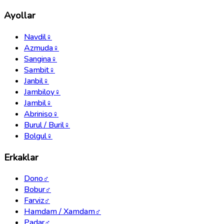
Ayollar
Navdil
♀
Azmuda
♀
Sangina
♀
Sambit
♀
Janbil
♀
Jambiloy
♀
Jambil
♀
Abriniso
♀
Burul / Buril
♀
Bolgul
♀
Erkaklar
Dono
♂
Bobur
♂
Farviz
♂
Hamdam / Xamdam
♂
Padar
♂