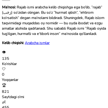
Ma’nosi:
Rajab ismi arabcha kelib chiqishga ega bo‘lib, “rajab”
(رَجَب) so‘zidan olingan. Bu so‘z “hurmat qilish”, “ehtirom
ko‘rsatish” degan ma’nolarni bildiradi. Shuningdek, Rajab islom
taqvimidagi muqaddas oy nomidir — bu oyda ibodat va ezgu
amallar alohida qadrlanadi. Shu sababli Rajab ismi “Rajab oyida
tug‘ilgan, hurmatli va e’tiborli inson” ma’nosida qo‘llaniladi.
Kelib chiqishi:
Arabcha ismlar
👁
135
Ko‘rishlar
🤍
0
Yoqqanlar
🏆
821
Saytdagi o‘rni
👶
455