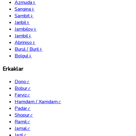
Azmuda
♀
Sangina
♀
Sambit
♀
Janbil
♀
Jambiloy
♀
Jambil
♀
Abriniso
♀
Burul / Buril
♀
Bolgul
♀
Erkaklar
Dono
♂
Bobur
♂
Farviz
♂
Hamdam / Xamdam
♂
Padar
♂
Shopur
♂
Ramil
♂
Jamal
♂
Jazil
♂