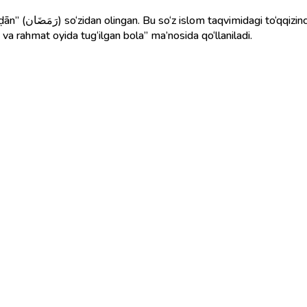
s oy nomidir. Shu
 va rahmat oyida tug‘ilgan bola” ma’nosida qo‘llaniladi.