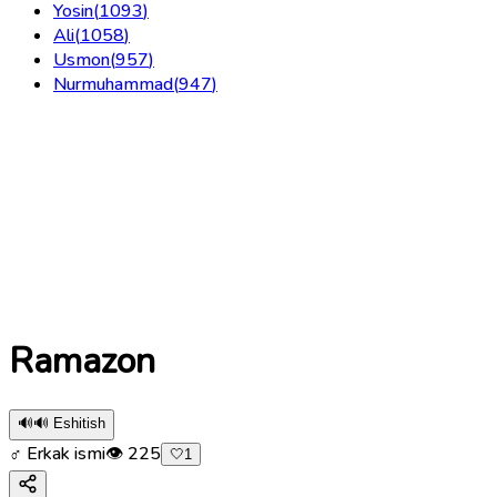
Yosin
(
1093
)
Ali
(
1058
)
Usmon
(
957
)
Nurmuhammad
(
947
)
Ramazon
🔊
🔊 Eshitish
♂ Erkak ismi
👁
225
🤍
1