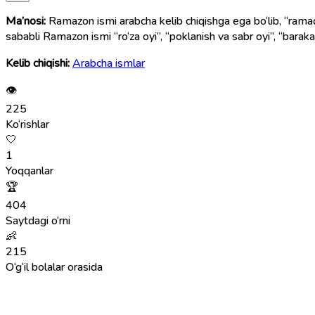
Ma’nosi:
Ramazon ismi arabcha kelib chiqishga ega bo‘lib, “ramaḍān” (رَمَضَان) so‘zidan olingan. Bu so‘z islom taqvimidagi to‘qqizinchi oy — musulmonlar ro‘za tutadigan muqadda
sababli Ramazon ismi “ro‘za oyi”, “poklanish va sabr oyi”, “baraka
Kelib chiqishi:
Arabcha ismlar
👁
225
Ko‘rishlar
🤍
1
Yoqqanlar
🏆
404
Saytdagi o‘rni
👶
215
O‘g‘il bolalar orasida