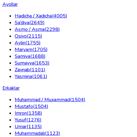
Ayollar
Hadicha / Xadicha
(
4005
)
Sa’diya
(
2649
)
Asmo / Asma
(
2298
)
Osiyo
(
2115
)
Aylin
(
1755
)
Maryam
(
1705
)
Samiya
(
1688
)
Sumayya
(
1653
)
Zaynab
(
1101
)
Yasmina
(
1061
)
Erkaklar
Muhammad / Muxammad
(
1504
)
Mustafo
(
1504
)
Imron
(
1358
)
Yusuf
(
1276
)
Umar
(
1135
)
Muhammadali
(
1123
)