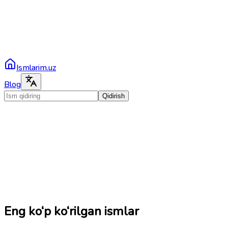
Ismlarim.uz
Blog
Qidirish
Eng ko‘p ko‘rilgan ismlar