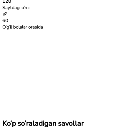
128
Saytdagi o‘rni
👶
60
O‘g‘il bolalar orasida
Ko‘p so‘raladigan savollar