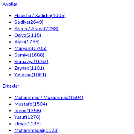
Ayollar
Hadicha / Xadicha
(
4005
)
Sa’diya
(
2649
)
Asmo / Asma
(
2298
)
Osiyo
(
2115
)
Aylin
(
1755
)
Maryam
(
1705
)
Samiya
(
1688
)
Sumayya
(
1653
)
Zaynab
(
1101
)
Yasmina
(
1061
)
Erkaklar
Muhammad / Muxammad
(
1504
)
Mustafo
(
1504
)
Imron
(
1358
)
Yusuf
(
1276
)
Umar
(
1135
)
Muhammadali
(
1123
)