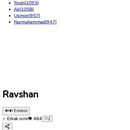
Yosin
(
1093
)
Ali
(
1058
)
Usmon
(
957
)
Nurmuhammad
(
947
)
Ravshan
🔊
🔊 Eshitish
♂ Erkak ismi
👁
484
🤍
2