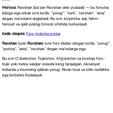
Ma’nosi:
Ravshan (ba’zan Rovshan deb yoziladi) — bu forscha
ildizga ega erkak ismi bo‘lib, “yorug‘”, “nurli”, “ravshan”, “aniq”
degan ma’nolarni anglatadi. Bu ism, ko‘pincha, aql, fahm-
farosat va qalb pokligi timsoli sifatida tushuniladi.
Kelib chiqishi:
Fors-tojikcha ismlar
Ravshan
(yoki
Rovshan
) ismi fors tilidan olingan bo‘lib, “yorug‘”,
“porloq”, “aniq”, “ravshan” degan ma’nolarga ega.
Bu ism O‘zbekiston, Tojikiston, Afg‘oniston va boshqa fors-
tojik yoki turkiy xalqlar orasida keng tarqalgan. Aksariyat
hollarda u insonning qalban yorug‘, fikran toza va ichki nurlilikka
ega bo‘lishini ifodalaydi.