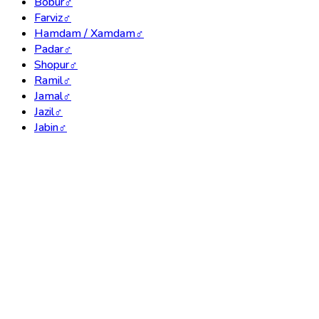
Bobur
♂
Farviz
♂
Hamdam / Xamdam
♂
Padar
♂
Shopur
♂
Ramil
♂
Jamal
♂
Jazil
♂
Jabin
♂