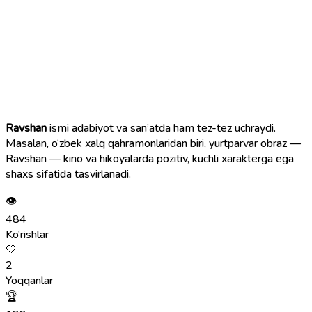
Ravshan
ismi adabiyot va san’atda ham tez-tez uchraydi.
Masalan, o‘zbek xalq qahramonlaridan biri, yurtparvar obraz —
Ravshan — kino va hikoyalarda pozitiv, kuchli xarakterga ega
shaxs sifatida tasvirlanadi.
👁
484
Ko‘rishlar
🤍
2
Yoqqanlar
🏆