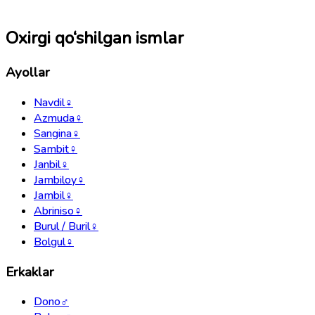
Oxirgi qo‘shilgan ismlar
Ayollar
Navdil
♀
Azmuda
♀
Sangina
♀
Sambit
♀
Janbil
♀
Jambiloy
♀
Jambil
♀
Abriniso
♀
Burul / Buril
♀
Bolgul
♀
Erkaklar
Dono
♂