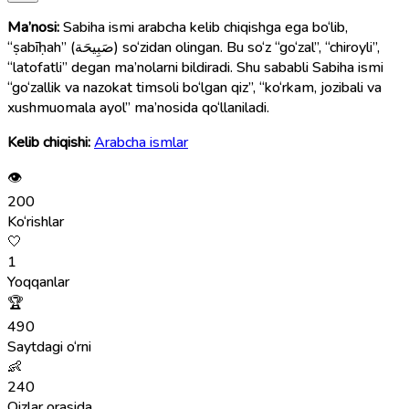
Ma’nosi:
Sabiha ismi arabcha kelib chiqishga ega bo‘lib,
“ṣabīḥah” (صَبِيحَة) so‘zidan olingan. Bu so‘z “go‘zal”, “chiroyli”,
“latofatli” degan ma’nolarni bildiradi. Shu sababli Sabiha ismi
“go‘zallik va nazokat timsoli bo‘lgan qiz”, “ko‘rkam, jozibali va
xushmuomala ayol” ma’nosida qo‘llaniladi.
Kelib chiqishi:
Arabcha ismlar
👁
200
Ko‘rishlar
🤍
1
Yoqqanlar
🏆
490
Saytdagi o‘rni
👶
240
Qizlar orasida