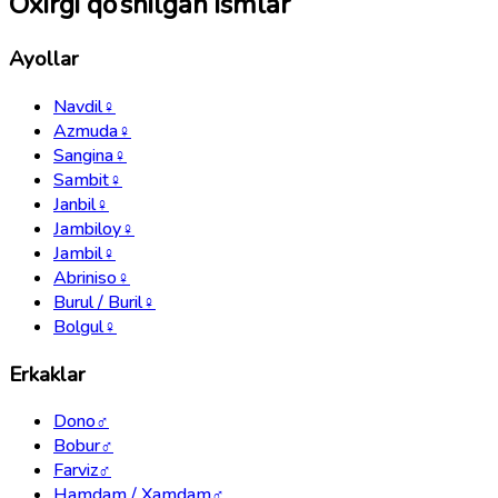
Oxirgi qo‘shilgan ismlar
Ayollar
Navdil
♀
Azmuda
♀
Sangina
♀
Sambit
♀
Janbil
♀
Jambiloy
♀
Jambil
♀
Abriniso
♀
Burul / Buril
♀
Bolgul
♀
Erkaklar
Dono
♂
Bobur
♂
Farviz
♂
Hamdam / Xamdam
♂