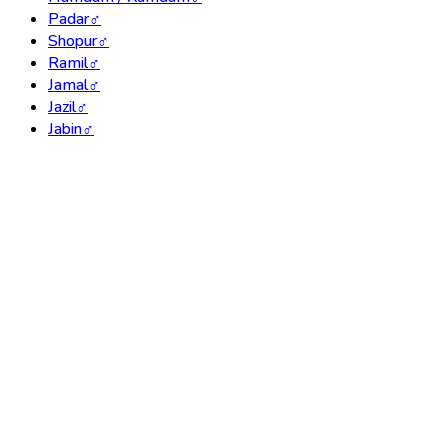
Padar
♂
Shopur
♂
Ramil
♂
Jamal
♂
Jazil
♂
Jabin
♂