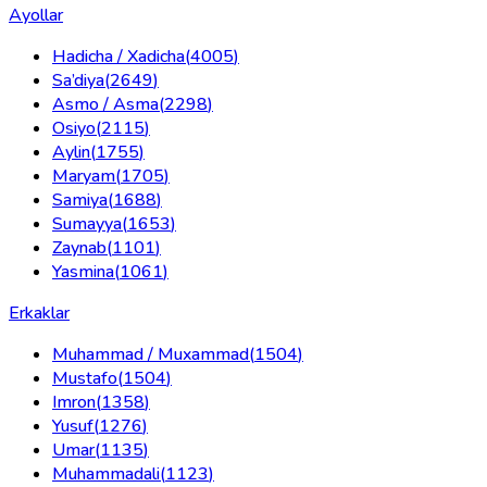
Ayollar
Hadicha / Xadicha
(
4005
)
Sa’diya
(
2649
)
Asmo / Asma
(
2298
)
Osiyo
(
2115
)
Aylin
(
1755
)
Maryam
(
1705
)
Samiya
(
1688
)
Sumayya
(
1653
)
Zaynab
(
1101
)
Yasmina
(
1061
)
Erkaklar
Muhammad / Muxammad
(
1504
)
Mustafo
(
1504
)
Imron
(
1358
)
Yusuf
(
1276
)
Umar
(
1135
)
Muhammadali
(
1123
)