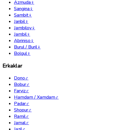
Azmuda
♀
Sangina
♀
Sambit
♀
Janbil
♀
Jambiloy
♀
Jambil
♀
Abriniso
♀
Burul / Buril
♀
Bolgul
♀
Erkaklar
Dono
♂
Bobur
♂
Farviz
♂
Hamdam / Xamdam
♂
Padar
♂
Shopur
♂
Ramil
♂
Jamal
♂
Jazil
♂