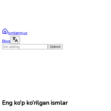
Ismlarim.uz
Blog
Qidirish
Eng ko‘p ko‘rilgan ismlar