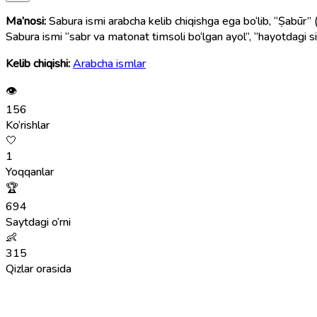
Ma’nosi:
Sabura ismi arabcha kelib chiqishga ega bo‘lib, “Ṣabūr” (صَبُور) so‘zidan olingan. Bu so‘z “nihoyatda sabrli”, “chidamli”, “bardoshli”, “sokin tabiatli” degan ma’nolarni bildiradi. Shu sababl
Sabura ismi “sabr va matonat timsoli bo‘lgan ayol”, “hayotdagi s
Kelib chiqishi:
Arabcha ismlar
👁
156
Ko‘rishlar
🤍
1
Yoqqanlar
🏆
694
Saytdagi o‘rni
👶
315
Qizlar orasida