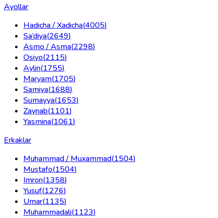
Ayollar
Hadicha / Xadicha
(
4005
)
Sa’diya
(
2649
)
Asmo / Asma
(
2298
)
Osiyo
(
2115
)
Aylin
(
1755
)
Maryam
(
1705
)
Samiya
(
1688
)
Sumayya
(
1653
)
Zaynab
(
1101
)
Yasmina
(
1061
)
Erkaklar
Muhammad / Muxammad
(
1504
)
Mustafo
(
1504
)
Imron
(
1358
)
Yusuf
(
1276
)
Umar
(
1135
)
Muhammadali
(
1123
)