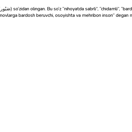
i
inovlarga bardosh beruvchi, osoyishta va mehribon inson” degan ma