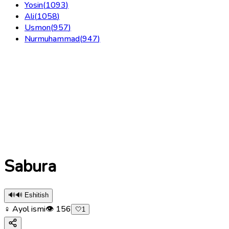
Yosin
(
1093
)
Ali
(
1058
)
Usmon
(
957
)
Nurmuhammad
(
947
)
Sabura
🔊
🔊 Eshitish
♀ Ayol ismi
👁
156
🤍
1