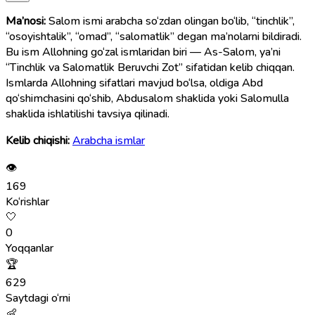
Ma’nosi:
Salom ismi arabcha so‘zdan olingan bo‘lib, “tinchlik”,
“osoyishtalik”, “omad”, “salomatlik” degan ma’nolarni bildiradi.
Bu ism Allohning go‘zal ismlaridan biri — As-Salom, ya’ni
“Tinchlik va Salomatlik Beruvchi Zot” sifatidan kelib chiqqan.
Ismlarda Allohning sifatlari mavjud bo‘lsa, oldiga Abd
qo‘shimchasini qo‘shib, Abdusalom shaklida yoki Salomulla
shaklida ishlatilishi tavsiya qilinadi.
Kelib chiqishi:
Arabcha ismlar
👁
169
Ko‘rishlar
🤍
0
Yoqqanlar
🏆
629
Saytdagi o‘rni
👶