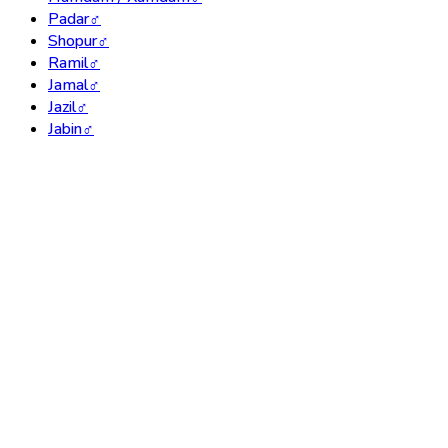
Padar
♂
Shopur
♂
Ramil
♂
Jamal
♂
Jazil
♂
Jabin
♂