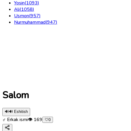
Yosin
(
1093
)
Ali
(
1058
)
Usmon
(
957
)
Nurmuhammad
(
947
)
Salom
🔊
🔊 Eshitish
♂ Erkak ismi
👁
169
🤍
0