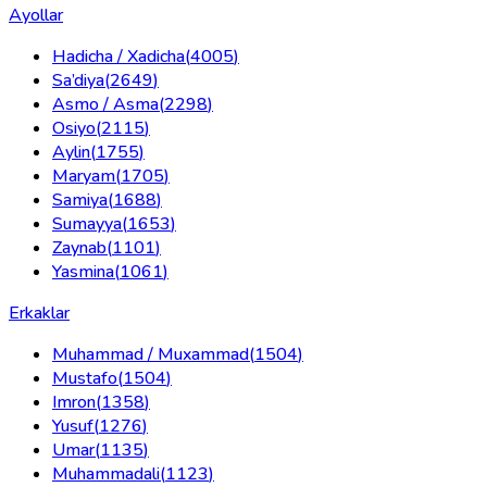
Ayollar
Hadicha / Xadicha
(
4005
)
Sa’diya
(
2649
)
Asmo / Asma
(
2298
)
Osiyo
(
2115
)
Aylin
(
1755
)
Maryam
(
1705
)
Samiya
(
1688
)
Sumayya
(
1653
)
Zaynab
(
1101
)
Yasmina
(
1061
)
Erkaklar
Muhammad / Muxammad
(
1504
)
Mustafo
(
1504
)
Imron
(
1358
)
Yusuf
(
1276
)
Umar
(
1135
)
Muhammadali
(
1123
)