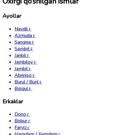
Oxirgi qo‘shilgan ismlar
Ayollar
Navdil
♀
Azmuda
♀
Sangina
♀
Sambit
♀
Janbil
♀
Jambiloy
♀
Jambil
♀
Abriniso
♀
Burul / Buril
♀
Bolgul
♀
Erkaklar
Dono
♂
Bobur
♂
Farviz
♂
Hamdam / Xamdam
♂