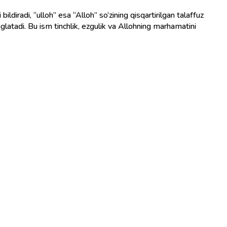
ldiradi, “ulloh” esa “Alloh” so‘zining qisqartirilgan talaffuz
glatadi. Bu ism tinchlik, ezgulik va Allohning marhamatini