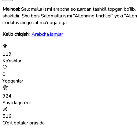
Ma’nosi:
Salomulla ismi arabcha so‘zlardan tashkil topgan bo‘lib, “
shaklidir. Shu bois Salomulla ismi “Allohning tinchligi” yoki “Al
ifodalovchi go‘zal ma’noga ega.
Kelib chiqishi:
Arabcha ismlar
👁
119
Ko‘rishlar
🤍
0
Yoqqanlar
🏆
924
Saytdagi o‘rni
👶
516
O‘g‘il bolalar orasida