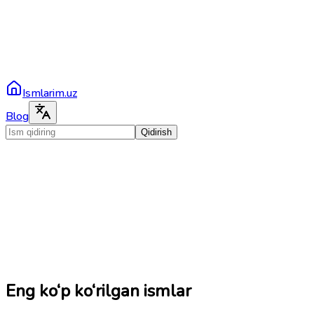
Ismlarim.uz
Blog
Qidirish
Eng ko‘p ko‘rilgan ismlar