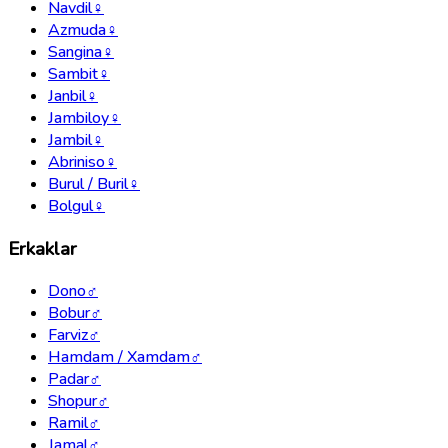
Navdil
♀
Azmuda
♀
Sangina
♀
Sambit
♀
Janbil
♀
Jambiloy
♀
Jambil
♀
Abriniso
♀
Burul / Buril
♀
Bolgul
♀
Erkaklar
Dono
♂
Bobur
♂
Farviz
♂
Hamdam / Xamdam
♂
Padar
♂
Shopur
♂
Ramil
♂
Jamal
♂