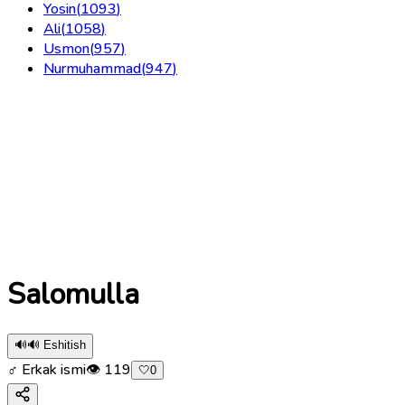
Yosin
(
1093
)
Ali
(
1058
)
Usmon
(
957
)
Nurmuhammad
(
947
)
Salomulla
🔊
🔊 Eshitish
♂ Erkak ismi
👁
119
🤍
0