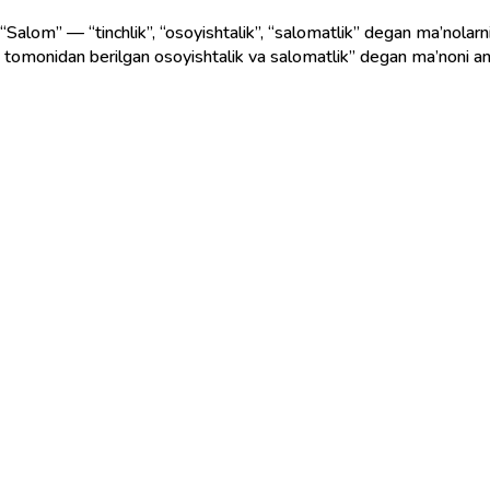
Salom” — “tinchlik”, “osoyishtalik”, “salomatlik” degan ma’nolarni bi
loh tomonidan berilgan osoyishtalik va salomatlik” degan ma’noni an