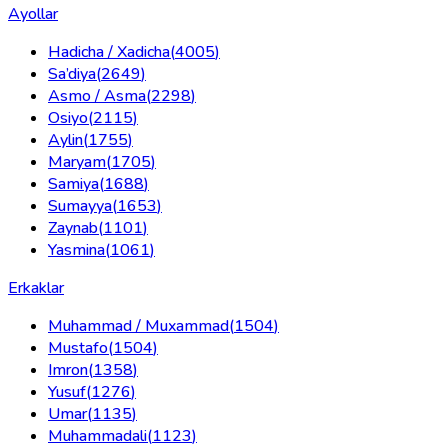
Ayollar
Hadicha / Xadicha
(
4005
)
Sa’diya
(
2649
)
Asmo / Asma
(
2298
)
Osiyo
(
2115
)
Aylin
(
1755
)
Maryam
(
1705
)
Samiya
(
1688
)
Sumayya
(
1653
)
Zaynab
(
1101
)
Yasmina
(
1061
)
Erkaklar
Muhammad / Muxammad
(
1504
)
Mustafo
(
1504
)
Imron
(
1358
)
Yusuf
(
1276
)
Umar
(
1135
)
Muhammadali
(
1123
)