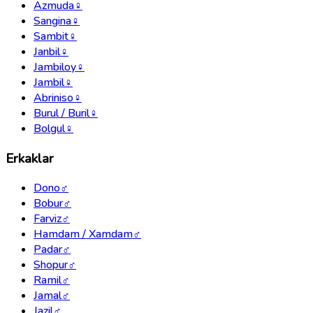
Azmuda
♀
Sangina
♀
Sambit
♀
Janbil
♀
Jambiloy
♀
Jambil
♀
Abriniso
♀
Burul / Buril
♀
Bolgul
♀
Erkaklar
Dono
♂
Bobur
♂
Farviz
♂
Hamdam / Xamdam
♂
Padar
♂
Shopur
♂
Ramil
♂
Jamal
♂
Jazil
♂