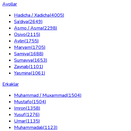
Ayollar
Hadicha / Xadicha
(
4005
)
Sa’diya
(
2649
)
Asmo / Asma
(
2298
)
Osiyo
(
2115
)
Aylin
(
1755
)
Maryam
(
1705
)
Samiya
(
1688
)
Sumayya
(
1653
)
Zaynab
(
1101
)
Yasmina
(
1061
)
Erkaklar
Muhammad / Muxammad
(
1504
)
Mustafo
(
1504
)
Imron
(
1358
)
Yusuf
(
1276
)
Umar
(
1135
)
Muhammadali
(
1123
)