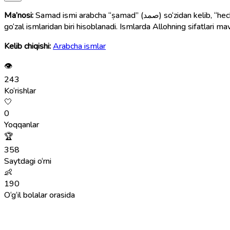
Ma’nosi:
Samad ismi arabcha “ṣamad” (صمد) so‘zidan kelib, “hech kimga muhtoj bo‘lmagan, lekin hamma Unga muhtoj bo‘lgan yagona suyanchiq Zot” degan ma’noni anglatadi va Allohning 99 ta
go‘zal ismlaridan biri hisoblanadi. Ismlarda Allohning sifatlari ma
Kelib chiqishi:
Arabcha ismlar
👁
243
Ko‘rishlar
🤍
0
Yoqqanlar
🏆
358
Saytdagi o‘rni
👶
190
O‘g‘il bolalar orasida