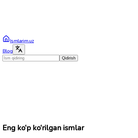
Ismlarim.uz
Blog
Qidirish
Eng ko‘p ko‘rilgan ismlar