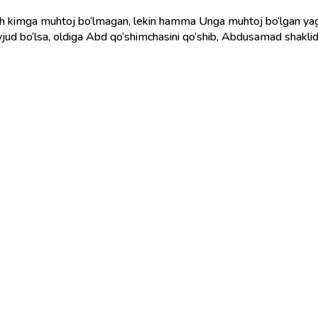
vjud bo‘lsa, oldiga Abd qo‘shimchasini qo‘shib, Abdusamad shaklida i