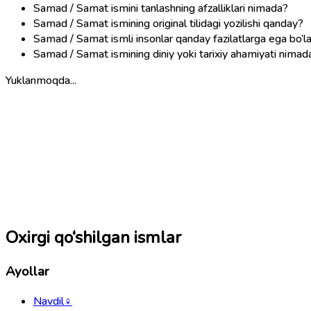
Samad / Samat ismini tanlashning afzalliklari nimada?
Samad / Samat ismining original tilidagi yozilishi qanday?
Samad / Samat ismli insonlar qanday fazilatlarga ega bo‘l
Samad / Samat ismining diniy yoki tarixiy ahamiyati nimad
Yuklanmoqda...
Oxirgi qo‘shilgan ismlar
Ayollar
Navdil
♀