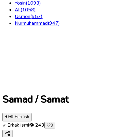
Yosin
(
1093
)
Ali
(
1058
)
Usmon
(
957
)
Nurmuhammad
(
947
)
Samad / Samat
🔊
🔊 Eshitish
♂ Erkak ismi
👁
243
🤍
0