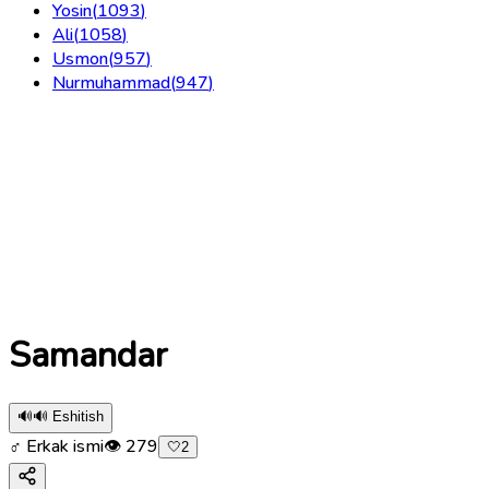
Yosin
(
1093
)
Ali
(
1058
)
Usmon
(
957
)
Nurmuhammad
(
947
)
Samandar
🔊
🔊 Eshitish
♂ Erkak ismi
👁
279
🤍
2