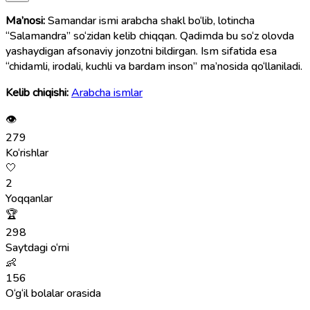
Ma’nosi:
Samandar ismi arabcha shakl bo‘lib, lotincha
“Salamandra” so‘zidan kelib chiqqan. Qadimda bu so‘z olovda
yashaydigan afsonaviy jonzotni bildirgan. Ism sifatida esa
“chidamli, irodali, kuchli va bardam inson” ma’nosida qo‘llaniladi.
Kelib chiqishi:
Arabcha ismlar
👁
279
Ko‘rishlar
🤍
2
Yoqqanlar
🏆
298
Saytdagi o‘rni
👶
156
O‘g‘il bolalar orasida