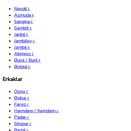
Navdil
♀
Azmuda
♀
Sangina
♀
Sambit
♀
Janbil
♀
Jambiloy
♀
Jambil
♀
Abriniso
♀
Burul / Buril
♀
Bolgul
♀
Erkaklar
Dono
♂
Bobur
♂
Farviz
♂
Hamdam / Xamdam
♂
Padar
♂
Shopur
♂
Ramil
♂