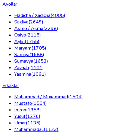
Ayollar
Hadicha / Xadicha
(
4005
)
Sa’diya
(
2649
)
Asmo / Asma
(
2298
)
Osiyo
(
2115
)
Aylin
(
1755
)
Maryam
(
1705
)
Samiya
(
1688
)
Sumayya
(
1653
)
Zaynab
(
1101
)
Yasmina
(
1061
)
Erkaklar
Muhammad / Muxammad
(
1504
)
Mustafo
(
1504
)
Imron
(
1358
)
Yusuf
(
1276
)
Umar
(
1135
)
Muhammadali
(
1123
)