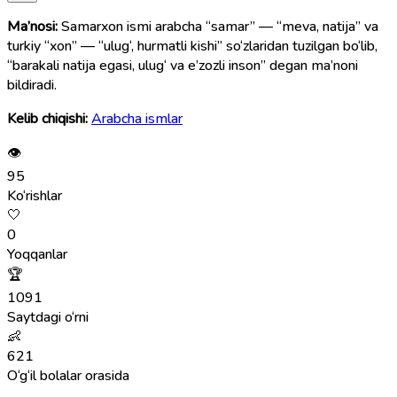
Ma’nosi:
Samarxon ismi arabcha “samar” — “meva, natija” va
turkiy “xon” — “ulug‘, hurmatli kishi” so‘zlaridan tuzilgan bo‘lib,
“barakali natija egasi, ulug‘ va e’zozli inson” degan ma’noni
bildiradi.
Kelib chiqishi:
Arabcha ismlar
👁
95
Ko‘rishlar
🤍
0
Yoqqanlar
🏆
1091
Saytdagi o‘rni
👶
621
O‘g‘il bolalar orasida