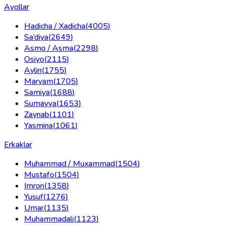
Ayollar
Hadicha / Xadicha
(
4005
)
Sa’diya
(
2649
)
Asmo / Asma
(
2298
)
Osiyo
(
2115
)
Aylin
(
1755
)
Maryam
(
1705
)
Samiya
(
1688
)
Sumayya
(
1653
)
Zaynab
(
1101
)
Yasmina
(
1061
)
Erkaklar
Muhammad / Muxammad
(
1504
)
Mustafo
(
1504
)
Imron
(
1358
)
Yusuf
(
1276
)
Umar
(
1135
)
Muhammadali
(
1123
)