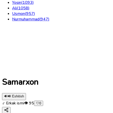
Yosin
(
1093
)
Ali
(
1058
)
Usmon
(
957
)
Nurmuhammad
(
947
)
Samarxon
🔊
🔊 Eshitish
♂ Erkak ismi
👁
95
🤍
0