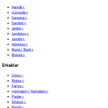
Navdil
♀
Azmuda
♀
Sangina
♀
Sambit
♀
Janbil
♀
Jambiloy
♀
Jambil
♀
Abriniso
♀
Burul / Buril
♀
Bolgul
♀
Erkaklar
Dono
♂
Bobur
♂
Farviz
♂
Hamdam / Xamdam
♂
Padar
♂
Shopur
♂
Ramil
♂