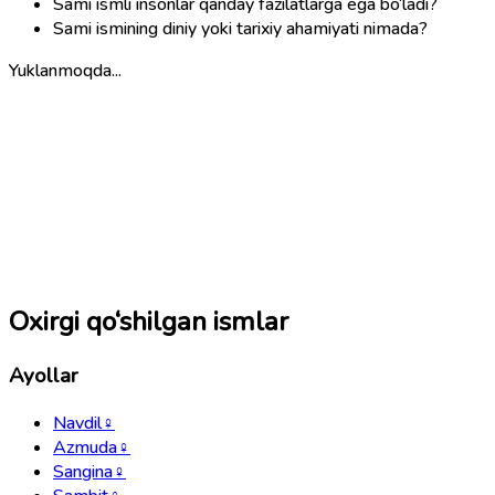
Sami ismli insonlar qanday fazilatlarga ega bo‘ladi?
Sami ismining diniy yoki tarixiy ahamiyati nimada?
Yuklanmoqda...
Oxirgi qo‘shilgan ismlar
Ayollar
Navdil
♀
Azmuda
♀
Sangina
♀