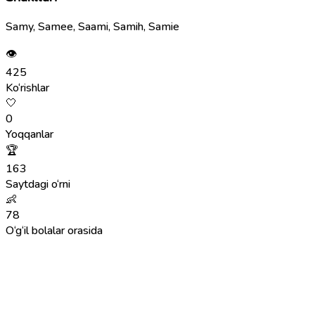
Samy, Samee, Saami, Samih, Samie
👁
425
Ko‘rishlar
🤍
0
Yoqqanlar
🏆
163
Saytdagi o‘rni
👶
78
O‘g‘il bolalar orasida