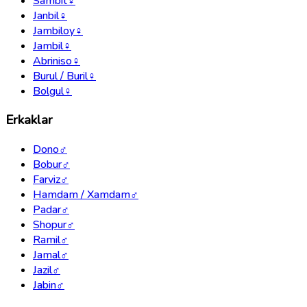
Sambit
♀
Janbil
♀
Jambiloy
♀
Jambil
♀
Abriniso
♀
Burul / Buril
♀
Bolgul
♀
Erkaklar
Dono
♂
Bobur
♂
Farviz
♂
Hamdam / Xamdam
♂
Padar
♂
Shopur
♂
Ramil
♂
Jamal
♂
Jazil
♂
Jabin
♂