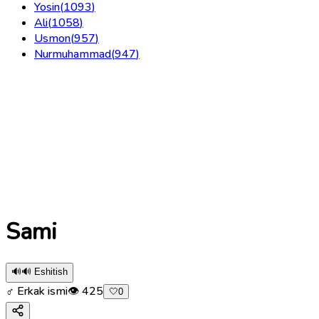
Yosin
(
1093
)
Ali
(
1058
)
Usmon
(
957
)
Nurmuhammad
(
947
)
Sami
🔊
🔊 Eshitish
♂ Erkak ismi
👁
425
🤍
0