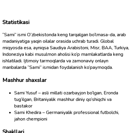
Statistikasi
“Sami” ismi O‘zbekistonda keng tarqalgan bo‘lmasa-da, arab
madaniyatiga yaqin oilalar orasida uchrab turadi. Global
miqyosda esa, ayniqsa Saudiya Arabistoni, Misr, BAA, Turkiya,
Indoneziya kabi musulmon aholisi ko‘p mamlakatlarda keng
ishlatiladi. Ijtimoiy tarmoqlarda va zamonaviy onlayn
manbalarda “Sami” ismidan foydalanish ko‘paymoqda.
Mashhur shaxslar
Sami Yusuf – asli millati ozarbayjon bo‘lgan, Eronda
tug‘ilgan, Britaniyalik mashhur diniy qo‘shiqchi va
bastakor
Sami Khedira – Germaniyalik professional futbolchi,
jahon chempioni
Shakllari