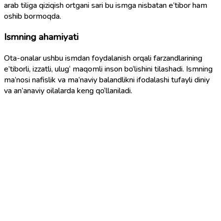
arab tiliga qiziqish ortgani sari bu ismga nisbatan e’tibor ham
oshib bormoqda.
Ismning ahamiyati
Ota-onalar ushbu ismdan foydalanish orqali farzandlarining
e’tiborli, izzatli, ulug‘ maqomli inson bo‘lishini tilashadi. Ismning
ma’nosi nafislik va ma’naviy balandlikni ifodalashi tufayli diniy
va an’anaviy oilalarda keng qo‘llaniladi.