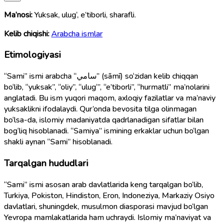
Ma’nosi:
Yuksak, ulug‘, e’tiborli, sharafli.
Kelib chiqishi:
Arabcha ismlar
Etimologiyasi
“Sami” ismi arabcha “سامي” (sāmī) so‘zidan kelib chiqqan
bo‘lib, “yuksak”, “oliy”, “ulug‘”, “e’tiborli”, “hurmatli” ma’nolarini
anglatadi. Bu ism yuqori maqom, axloqiy fazilatlar va ma’naviy
yuksaklikni ifodalaydi. Qur’onda bevosita tilga olinmagan
bo‘lsa-da, islomiy madaniyatda qadrlanadigan sifatlar bilan
bog‘liq hisoblanadi. “Samiya” ismining erkaklar uchun bo‘lgan
shakli aynan “Sami” hisoblanadi.
Tarqalgan hududlari
“Sami” ismi asosan arab davlatlarida keng tarqalgan bo‘lib,
Turkiya, Pokiston, Hindiston, Eron, Indoneziya, Markaziy Osiyo
davlatlari, shuningdek, musulmon diasporasi mavjud bo‘lgan
Yevropa mamlakatlarida ham uchraydi. Islomiy ma’naviyat va