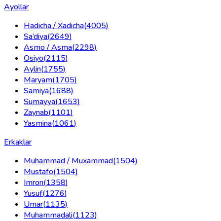
Ayollar
Hadicha / Xadicha
(
4005
)
Sa’diya
(
2649
)
Asmo / Asma
(
2298
)
Osiyo
(
2115
)
Aylin
(
1755
)
Maryam
(
1705
)
Samiya
(
1688
)
Sumayya
(
1653
)
Zaynab
(
1101
)
Yasmina
(
1061
)
Erkaklar
Muhammad / Muxammad
(
1504
)
Mustafo
(
1504
)
Imron
(
1358
)
Yusuf
(
1276
)
Umar
(
1135
)
Muhammadali
(
1123
)