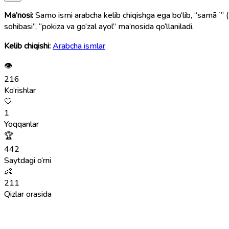
Ma’nosi:
Samo ismi arabcha kelib chiqishga ega bo‘lib, “samāʾ” (سماء) so‘zidan olingan. Bu so‘z “osmon”, “falak”, “yuksaklik” degan ma’nolarni bildiradi. Shu sababli Samo ismi “yuksak orzular
sohibasi”, “pokiza va go‘zal ayol” ma’nosida qo‘llaniladi.
Kelib chiqishi:
Arabcha ismlar
👁
216
Ko‘rishlar
🤍
1
Yoqqanlar
🏆
442
Saytdagi o‘rni
👶
211
Qizlar orasida