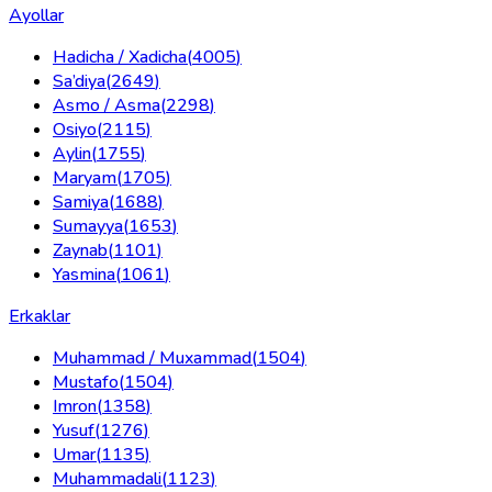
Ayollar
Hadicha / Xadicha
(
4005
)
Sa’diya
(
2649
)
Asmo / Asma
(
2298
)
Osiyo
(
2115
)
Aylin
(
1755
)
Maryam
(
1705
)
Samiya
(
1688
)
Sumayya
(
1653
)
Zaynab
(
1101
)
Yasmina
(
1061
)
Erkaklar
Muhammad / Muxammad
(
1504
)
Mustafo
(
1504
)
Imron
(
1358
)
Yusuf
(
1276
)
Umar
(
1135
)
Muhammadali
(
1123
)