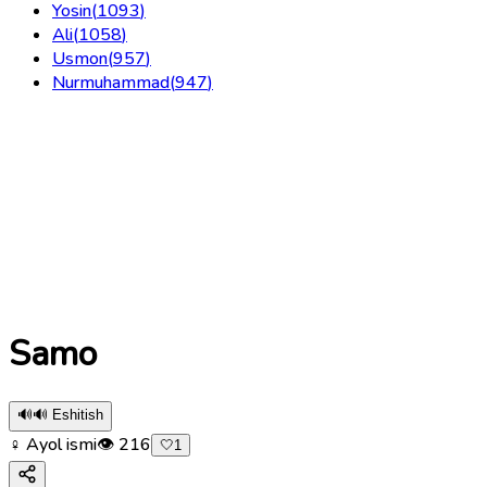
Yosin
(
1093
)
Ali
(
1058
)
Usmon
(
957
)
Nurmuhammad
(
947
)
Samo
🔊
🔊 Eshitish
♀ Ayol ismi
👁
216
🤍
1