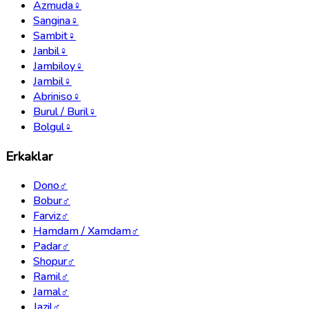
Azmuda
♀
Sangina
♀
Sambit
♀
Janbil
♀
Jambiloy
♀
Jambil
♀
Abriniso
♀
Burul / Buril
♀
Bolgul
♀
Erkaklar
Dono
♂
Bobur
♂
Farviz
♂
Hamdam / Xamdam
♂
Padar
♂
Shopur
♂
Ramil
♂
Jamal
♂
Jazil
♂