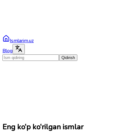
Ismlarim.uz
Blog
Qidirish
Eng ko‘p ko‘rilgan ismlar