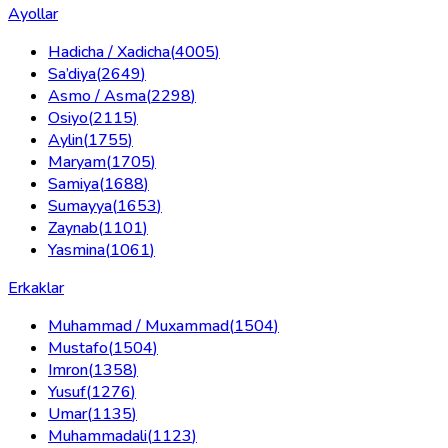
Ayollar
Hadicha / Xadicha
(
4005
)
Sa’diya
(
2649
)
Asmo / Asma
(
2298
)
Osiyo
(
2115
)
Aylin
(
1755
)
Maryam
(
1705
)
Samiya
(
1688
)
Sumayya
(
1653
)
Zaynab
(
1101
)
Yasmina
(
1061
)
Erkaklar
Muhammad / Muxammad
(
1504
)
Mustafo
(
1504
)
Imron
(
1358
)
Yusuf
(
1276
)
Umar
(
1135
)
Muhammadali
(
1123
)