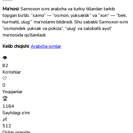
Ma’nosi:
Samoxon ismi arabcha va turkiy tillardan tarkib
topgan bo‘lib, “samo” — “osmon, yuksaklik” va “xon” — “bek,
hurmatli, ulug‘” ma’nolarini bildiradi. Shu sababli Samoxon ismi
“osmondek yuksak va pokiza”, “ulug‘ va salobatli ayol”
ma’nosida qo‘llaniladi.
Kelib chiqishi:
Arabcha ismlar
👁
82
Ko‘rishlar
🤍
0
Yoqqanlar
🏆
1184
Saytdagi o‘rni
👶
512
Qizlar orasida