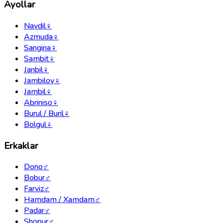
Ayollar
Navdil
♀
Azmuda
♀
Sangina
♀
Sambit
♀
Janbil
♀
Jambiloy
♀
Jambil
♀
Abriniso
♀
Burul / Buril
♀
Bolgul
♀
Erkaklar
Dono
♂
Bobur
♂
Farviz
♂
Hamdam / Xamdam
♂
Padar
♂
Shopur
♂