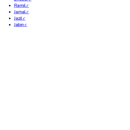
Ramil
♂
Jamal
♂
Jazil
♂
Jabin
♂