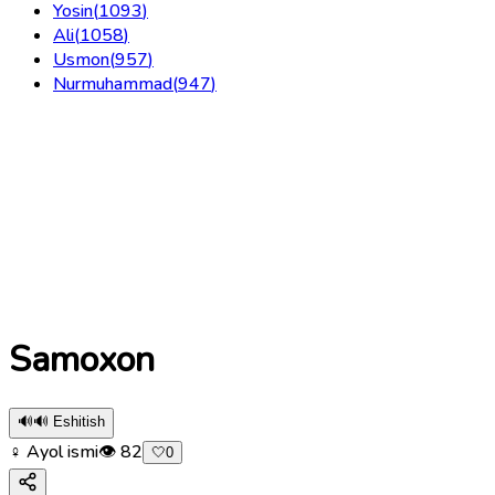
Yosin
(
1093
)
Ali
(
1058
)
Usmon
(
957
)
Nurmuhammad
(
947
)
Samoxon
🔊
🔊 Eshitish
♀ Ayol ismi
👁
82
🤍
0